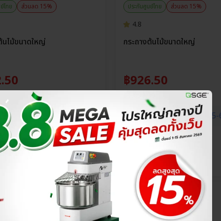
นย์ไทย
ส่วนลด 15%
ประกันศูนย์ไทย
ส่วนลด 15%
4.8
้นไม้ขนาดใหญ่
กระถางต้นไม้ขนาดใหญ่
.50
฿
926.50
฿
1,090.00
าด
พรีออเดอร์
45-