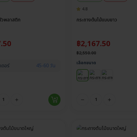
4.8
ัวพลาสติก
กระถางต้นไม้แบบยาว
.50
฿
2,167.50
฿
2,550.00
เลือกขนาด
เดอร์
45-60 วัน