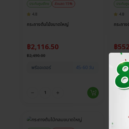
ประกันศูนย์ไทย
ส่วนลด 15%
ประกันศู
4.8
4.8
กระถางต้นไม้ขนาดใหญ่
กระถางต
฿
2,116.50
฿
552
฿
2,490.00
฿
650.00
เลือกขน
พรีออเดอร์
45-60 วัน