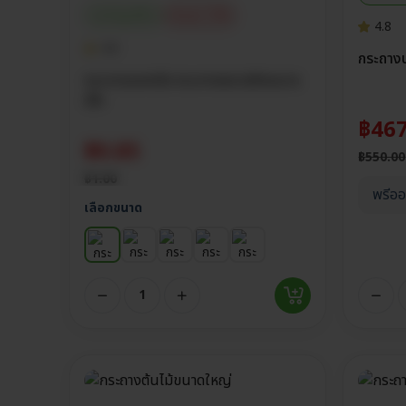
ประกันศูนย์ไทย
ส่วนลด 15%
4.8
4.8
กระถางบ
กระถางแคคตัส กระถางพลาสติกขนาด
เล็ก
฿
467
฿
0.85
฿
550.00
฿
1.00
พรีออ
เลือกขนาด