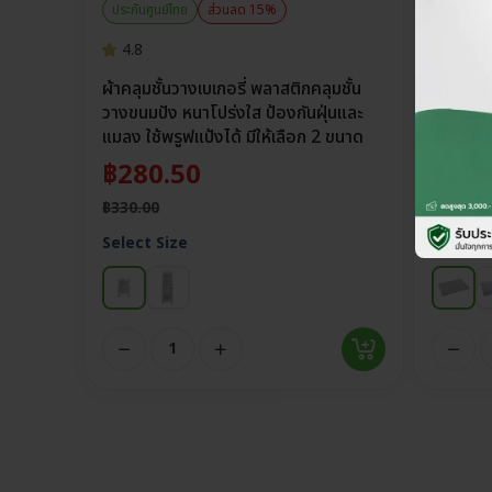
ประกันศูนย์ไทย
ส่วนลด 15%
ประกันศูน
4.8
4.8
ผ้าคลุมชั้นวางเบเกอรี่ พลาสติกคลุมชั้น
ถาดอบขนม
วางขนมปัง หนาโปร่งใส ป้องกันฝุ่นและ
พรีเมีย
แมลง ใช้พรูฟแป้งได้ มีให้เลือก 2 ขนาด
ECO แล
฿
280.50
฿
289
฿
330.00
฿
340.00
Select Size
เลือกรุ่น