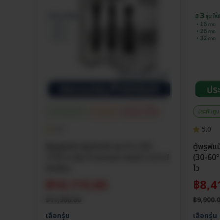
ประกันศูนย์ไทย
เซ็ตสุดคุ้ม
ส่วนลด 15%
ประกันศูน
4.7
5.0
ตู้พรูฟแป้ง ตู้หมักแป้ง รุ่น Pro (35-
ตู้พรูฟแ
110°C) วัสดุ Premium ร้อนไว 3 เท่า มี
(30-60°C
ล้อเลื่อน
ไว
฿
10,115.00
฿
8,4
฿
11,900.00
฿
9,900.
เลือกรุ่น
เลือกรุ่น