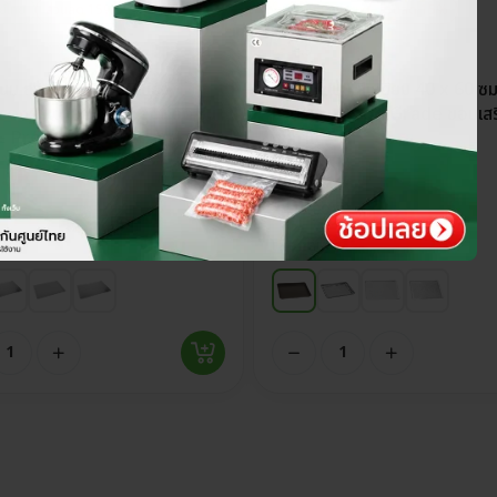
ย์ไทย
ส่วนลด 15%
ประกันศูนย์ไทย
ส่วนลด 15%
4.9
 ถาดเบเกอรี่ อลูมิเนียม
ถาดอบขนม สี่เหลี่ยม 40 x 60 ซม
ม รองรับเตาอบ Convection รุ่น
มาตรฐาน Food Grade ขอบเสริ
ะ Pro ทนร้อน 350°C
ทนทาน
.00
฿
374.00
฿
440.00
เลือกรุ่น