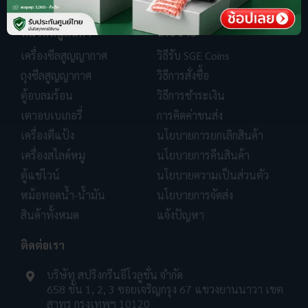
หมวดหมู่สินค้า
นโยบาย
เครื่องซีลสูญญากาศ
วิธีรับ SGE Coins
ถุงซีลสูญญากาศ
วิธีการสั่งซื้อ
ตู้อบลมร้อน
วิธีการชำระเงิน
เตาอบเบเกอรี่
การคิดค่าขนส่ง
เครื่องตีแป้ง
นโยบายการยกเลิกสินค้า
เครื่องสไลด์หมู
นโยบายการคืนสินค้า
ตู้แช่ไวน์
นโยบายความเป็นส่วนตัว
หม้อทอดน้ำ-น้ำมัน
นโยบายการจัดส่ง
สินค้าทั้งหมด
แจ้งปัญหา
ติดต่อเรา
บริษัท สปริงกรีนอีโวลูชั่น จำกัด
658 ชั้น 1, 2, 3 ซอยเจริญกรุง 67 แขวงยานนาวา เขต
สาทร กรุงเทพฯ 10120