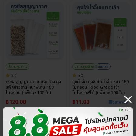
ประกันศูนย์ไทย
ประกันศูนย์ไทย
ราคาส่ง
5.0
5.0
ถุงซีลสูญญากาศแบบจีบข้าง ถุง
ถุงน้ำจิ้ม ถุงซีลใส่น้ำจิ้ม หนา 160
แพ็คข้าวสาร หนาพิเศษ 180
ไมครอน Food Grade เข้า
ไมครอน (แพ็กละ 100 ใบ)
ไมโครเวฟได้ (แพ็กละ 100 ใบ)
฿
120.00
฿
11.00
ดูราคาส่ง
เลือกขนาด
เลือกขนาด