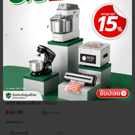
ประกันศูนย์ไทย
ราคาส่ง
5.0
ถุงสุญญากาศไนล่อน ถุงซีลสูญ
ญากาศแช่แข็ง หนา 160 ไมครอน
เหนียวพิเศษ (แพ็กละ 100 ใบ)
฿
44.00
ดูราคาส่ง
เลือกขนาด