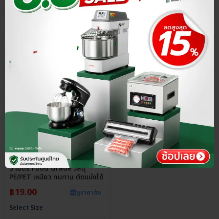
ประกันศูนย์ไทย
ราคาส่ง
5.0
ถุงซีลสุญญากาศลายนูน แบบม้วน
5 เมตร Food Grade วัสดุ
PE/PET เหนียว ทนทาน ตัดแบ่งได้
฿
19.00
ดูราคาส่ง
Select Size