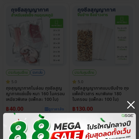
ประกันศูนย์ไทย
ราคาส่ง
ประกันศูนย์ไทย
5.0
5.0
ถุงสุญญากาศไนล่อน ถุงซีลสูญ
ถุงซีลสูญญากาศแบบจีบข้าง ถุง
ญากาศแช่แข็ง หนา 160 ไมครอน
แพ็คข้าวสาร หนาพิเศษ 180
เหนียวพิเศษ (แพ็กละ 100 ใบ)
ไมครอน (แพ็กละ 100 ใบ)
฿
40.00
฿
130.00
ดูราคาส่ง
Select Size
Select Size