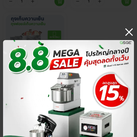
ประกันศูนย์ไทย
ราคาส่ง
5.0
ถุงเก็บความเย็น ถุงฟอยด์เก็บ
ความเย็น มีรอยบาก U Cut ง่าย
ต่อการฉีก ยาว 28, 36 และ 40
ซม. ถุงทรงจีบข้าง จุได้เยอะ
฿
160.00
ดูราคาส่ง
Select Size