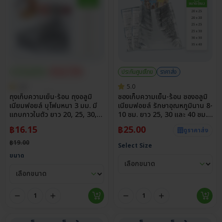
ประกันศูนย์ไทย
ส่วนลด 15%
ประกันศูนย์ไทย
ราคาส่ง
4.8
5.0
ถุงเก็บความเย็น-ร้อน ถุงอลูมิ
ซองเก็บความเย็น-ร้อน ซองอลูมิ
เนียมฟอยล์ บุโฟมหนา 3 มม. มี
เนียมฟอยล์ รักษาอุณหภูมินาน 8-
แถบกาวในตัว ยาว 20, 25, 30,
10 ชม. ยาว 25, 30 และ 40 ซม.
35 และ 40 ซม. กว้างสูงสุด 45
กว้างสูงสุด 35 ซม.
฿
16.15
฿
25.00
ดูราคาส่ง
ซม.
฿
19.00
Select Size
ขนาด