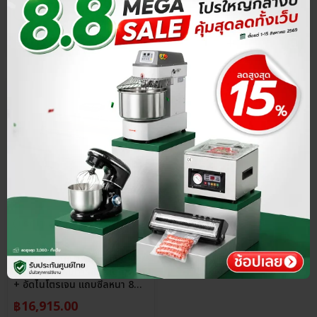
ประกันศูนย์ไทย
ส่วนลด 15%
5.0
เครื่องซีลสูญญากาศ รุ่น VC99 /
VC100 รองรับการซีลสุญญากาศ
+ อัดไนโตรเจน แถบซีลหนา 8
มม.
฿
16,915.00