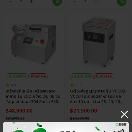
ประกันศูนย์ไทย
ส่วนลด 6%
ประกันศูนย์ไทย
ส่วนลด 12%
5.0
5.0
เครื่องสกินแพ็ค เครื่องห่อถาด
เครื่องซีลสูญญากาศ รุ่น VCC02-
อาหาร รุ่น ECO กว้าง 24, 46 ซม.
VCC04 ระดับอุตสาหกรรม ซีล
วัสดุสแตนเลส 304 ซีลเร็ว 360
หนา 10 มม. กว้าง 28, 40, 50
ถาด/ชม.
ซม.
฿
48,900.00
฿
21,500.00
฿
51,900.00
฿
24,500.00
Select Size
เลือกรุ่น