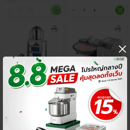
ประกันศูนย์ไทย
ส่วนลด 15%
ประกันศูนย์ไทย
ส่วนลด 15%
4.8
4.8
เครื่องสับผสม เครื่องสับหมู
เครื่องสับผสม เครื่องสับหมู
อุตสาหกรรม โถผสม 18, 24 ซม.
อุตสาหกรรม โถสับแบบกระทะ 5
สแตนเลส 304 บดสับละเอียด
ลิตร รุ่น ใบมีด 2 แฉก แปรรูป
ผสมเนื้อเป็นอีมัลชั่น เนียนเด้ง
วัตถุดิบได้สูงสุด 2 กก./รอบ
฿
8,491.50
฿
16,065.00
฿
9,990.00
฿
18,900.00