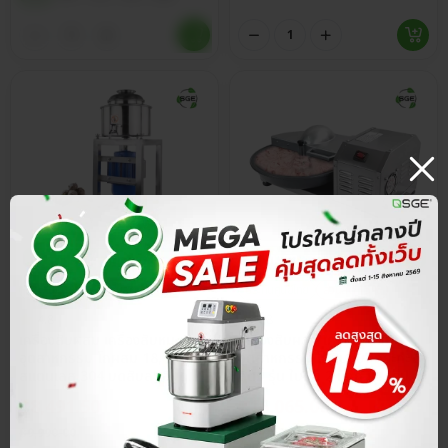
ประกันศูนย์ไทย
ส่วนลด 15%
ประกันศูนย์ไทย
ส่วนลด 15%
4.8
4.8
เครื่องสับผสม เครื่องสับหมู
เครื่องสับผสม เครื่องสับหมู
อุตสาหกรรม โถผสม 18, 24 ซม.
อุตสาหกรรม โถสับแบบกระทะ 5
สแตนเลส 304 บดสับละเอียด
ลิตร รุ่น ใบมีด 2 แฉก แปรรูป
ผสมเนื้อเป็นอีมัลชั่น เนียนเด้ง
วัตถุดิบได้สูงสุด 2 กก./รอบ
฿
8,491.50
฿
16,065.00
฿
9,990.00
฿
18,900.00