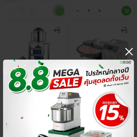
ประกันศูนย์ไทย
ส่วนลด 15%
ประกันศูนย์ไทย
ส่วนลด 15%
4.8
4.8
เครื่องสับผสม เครื่องสับหมู
เครื่องสับผสม เครื่องสับหมู
อุตสาหกรรม โถผสม 18, 24 ซม.
อุตสาหกรรม โถสับแบบกระทะ 5
สแตนเลส 304 บดสับละเอียด
ลิตร รุ่น ใบมีด 2 แฉก แปรรูป
ผสมเนื้อเป็นอีมัลชั่น เนียนเด้ง
วัตถุดิบได้สูงสุด 2 กก./รอบ
฿
8,491.50
฿
16,065.00
฿
9,990.00
฿
18,900.00