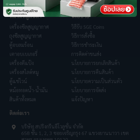
หมวดหมู่สินค้า
นโยบาย
เครื่องซีลสูญญากาศ
วิธีรับ SGE Coins
ถุงซีลสูญญากาศ
วิธีการสั่งซื้อ
ตู้อบลมร้อน
วิธีการชำระเงิน
เตาอบเบเกอรี่
การคิดค่าขนส่ง
เครื่องตีแป้ง
นโยบายการยกเลิกสินค้า
เครื่องสไลด์หมู
นโยบายการคืนสินค้า
ตู้แช่ไวน์
นโยบายความเป็นส่วนตัว
หม้อทอดน้ำ-น้ำมัน
นโยบายการจัดส่ง
สินค้าทั้งหมด
แจ้งปัญหา
ติดต่อเรา
บริษัท สปริงกรีนอีโวลูชั่น จำกัด
658 ชั้น 1, 2, 3 ซอยเจริญกรุง 67 แขวงยานนาวา เขต
สาทร กรุงเทพฯ 10120