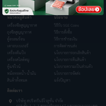
หมวดหมู่สินค้า
นโยบาย
เครื่องซีลสูญญากาศ
วิธีรับ SGE Coins
ถุงซีลสูญญากาศ
วิธีการสั่งซื้อ
ตู้อบลมร้อน
วิธีการชำระเงิน
เตาอบเบเกอรี่
การคิดค่าขนส่ง
เครื่องตีแป้ง
นโยบายการยกเลิกสินค้า
เครื่องสไลด์หมู
นโยบายการคืนสินค้า
ตู้แช่ไวน์
นโยบายความเป็นส่วนตัว
หม้อทอดน้ำ-น้ำมัน
นโยบายการจัดส่ง
สินค้าทั้งหมด
แจ้งปัญหา
ติดต่อเรา
บริษัท สปริงกรีนอีโวลูชั่น จำกัด
658 ชั้น 1, 2, 3 ซอยเจริญกรุง 67 แขวงยานนาวา เขต