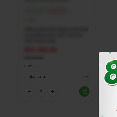
ประกันศูนย์ไทย
ส่วนลด 11%
4.8
เครื่องพาสเจอร์ไรซ์ ถังต้มกวนอัตโนมัติ
ระบบฆ่าเชื้อรอบด้าน 360° สแตนเลส
304 Food Grade
฿
25,500.00
฿
28,500.00
ขนาด