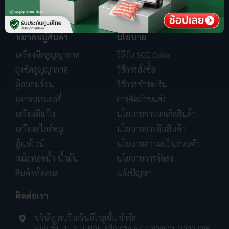
หมวดหมู่สินค้า
นโยบาย
เครื่องซีลสูญญากาศ
วิธีรับ SGE Coins
ถุงซีลสูญญากาศ
วิธีการสั่งซื้อ
ตู้อบลมร้อน
วิธีการชำระเงิน
เตาอบเบเกอรี่
การคิดค่าขนส่ง
เครื่องตีแป้ง
นโยบายการยกเลิกสินค้า
เครื่องสไลด์หมู
นโยบายการคืนสินค้า
ตู้แช่ไวน์
นโยบายความเป็นส่วนตัว
หม้อทอดน้ำ-น้ำมัน
นโยบายการจัดส่ง
สินค้าทั้งหมด
แจ้งปัญหา
ติดต่อเรา
บริษัท สปริงกรีนอีโวลูชั่น จำกัด
658 ชั้น 1, 2, 3 ซอยเจริญกรุง 67 แขวงยานนาวา เขต