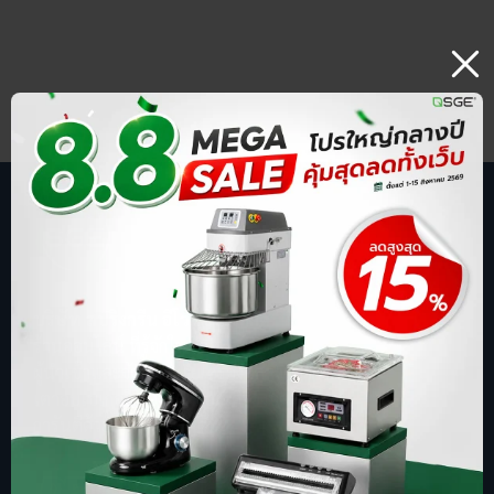
บริษัท สปริงกรีน อีโวลูชั่น จำกัด
ร้านออนไลน์ ที่รู้จักในชื่อ sgethai.com
ผู้นำเข้าและจัดจำหน่ายเครื่องซีลสูญญากาศ
เตาอบเบเกอรี่ ตู้อบลมร้อน เครื่องบดหมู
การันตีด้วยยอดขาย อันดับ 1