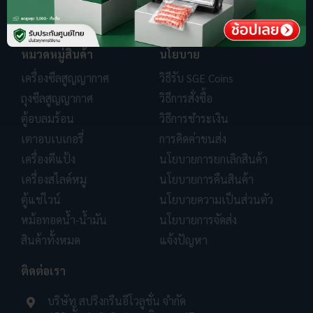
หมวดหมู่สินค้า
นโยบาย
เครื่องซีลสูญญากาศ
วิธีรับ SGE Coins
ถุงซีลสูญญากาศ
วิธีการสั่งซื้อ
ตู้อบลมร้อน
วิธีการชำระเงิน
เตาอบเบเกอรี่
การคิดค่าขนส่ง
เครื่องตีแป้ง
นโยบายการยกเลิกสินค้า
เครื่องสไลด์หมู
นโยบายการคืนสินค้า
ตู้แช่ไวน์
นโยบายความเป็นส่วนตัว
หม้อทอดน้ำ-น้ำมัน
นโยบายการจัดส่ง
สินค้าทั้งหมด
แจ้งปัญหา
ติดต่อเรา
บริษัท สปริงกรีนอีโวลูชั่น จำกัด