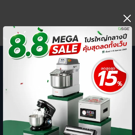
บริษัท สปริงกรีน อีโวลูชั่น จำกัด
ร้านออนไลน์ ที่รู้จักในชื่อ sgethai.com
ผู้นำเข้าและจัดจำหน่ายเครื่องซีลสูญญากาศ
เตาอบเบเกอรี่ ตู้อบลมร้อน เครื่องบดหมู
การันตีด้วยยอดขาย อันดับ 1