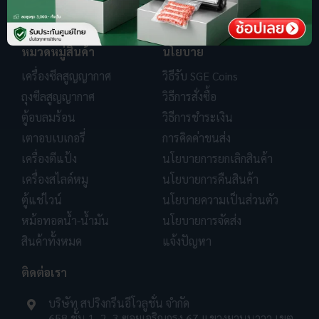
หมวดหมู่สินค้า
นโยบาย
เครื่องซีลสูญญากาศ
วิธีรับ SGE Coins
ถุงซีลสูญญากาศ
วิธีการสั่งซื้อ
ตู้อบลมร้อน
วิธีการชำระเงิน
เตาอบเบเกอรี่
การคิดค่าขนส่ง
เครื่องตีแป้ง
นโยบายการยกเลิกสินค้า
เครื่องสไลด์หมู
นโยบายการคืนสินค้า
ตู้แช่ไวน์
นโยบายความเป็นส่วนตัว
หม้อทอดน้ำ-น้ำมัน
นโยบายการจัดส่ง
สินค้าทั้งหมด
แจ้งปัญหา
ติดต่อเรา
บริษัท สปริงกรีนอีโวลูชั่น จำกัด
658 ชั้น 1, 2, 3 ซอยเจริญกรุง 67 แขวงยานนาวา เขต