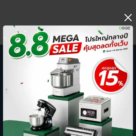
บริษัท สปริงกรีน อีโวลูชั่น จำกัด
ร้านออนไลน์ ที่รู้จักในชื่อ sgethai.com
ผู้นำเข้าและจัดจำหน่ายเครื่องซีลสูญญากาศ
เตาอบเบเกอรี่ ตู้อบลมร้อน เครื่องบดหมู
การันตีด้วยยอดขาย อันดับ 1