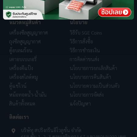
หมวดหมู่สินค้า
นโยบาย
เครื่องซีลสูญญากาศ
วิธีรับ SGE Coins
ถุงซีลสูญญากาศ
วิธีการสั่งซื้อ
ตู้อบลมร้อน
วิธีการชำระเงิน
เตาอบเบเกอรี่
การคิดค่าขนส่ง
เครื่องตีแป้ง
นโยบายการยกเลิกสินค้า
เครื่องสไลด์หมู
นโยบายการคืนสินค้า
ตู้แช่ไวน์
นโยบายความเป็นส่วนตัว
หม้อทอดน้ำ-น้ำมัน
นโยบายการจัดส่ง
สินค้าทั้งหมด
แจ้งปัญหา
ติดต่อเรา
บริษัท สปริงกรีนอีโวลูชั่น จำกัด
658 ชั้น 1, 2, 3 ซอยเจริญกรุง 67 แขวงยานนาวา เขต