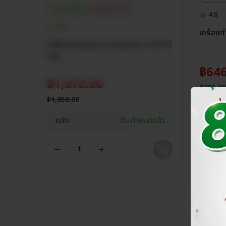
ประกันศูนย์ไทย
ส่วนลด 15%
4.8
4.8
เครื่อง
เครื่องทำขนมครก เตาขนมครก เตาทำไข่
ครก
฿
646
฿
1,572.50
฿
760.00
฿
1,850.00
คลัง
คลัง
สินค้าหมดแล้ว