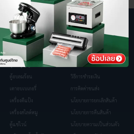
หมวดหมู่สินค้า
นโยบาย
เครื่องซีลสูญญากาศ
วิธีรับ SGE Coins
ถุงซีลสูญญากาศ
วิธีการสั่งซื้อ
ตู้อบลมร้อน
วิธีการชำระเงิน
เตาอบเบเกอรี่
การคิดค่าขนส่ง
เครื่องตีแป้ง
นโยบายการยกเลิกสินค้า
เครื่องสไลด์หมู
นโยบายการคืนสินค้า
ตู้แช่ไวน์
นโยบายความเป็นส่วนตัว