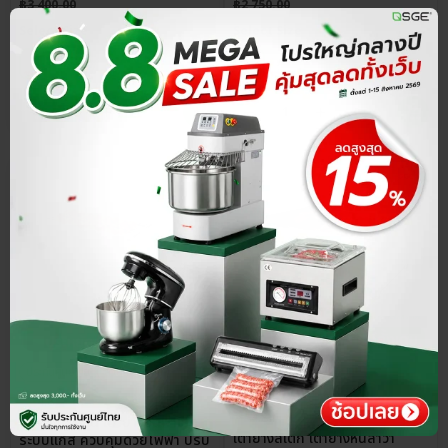
฿
3,400.00
฿
2,750.00
Select Size
Select Size
ประกันศูนย์ไทย
เซ็ตสุดคุ้ม
ประกันศูนย์ไทย
ส่วนลด 15%
ส่วนลด 15%
4.8
4.8
เตาย่างไร้ควัน เตาย่างอินฟาเรด
เตาย่างสเต็ก เตาย่างหินลาวา
ระบบแก๊ส ควบคุมด้วยไฟฟ้า ปรับ