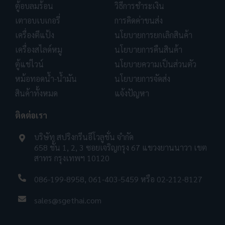
ตู้อบลมร้อน
วิธีการชำระเงิน
เตาอบเบเกอรี่
การคิดค่าขนส่ง
เครื่องตีแป้ง
นโยบายการยกเลิกสินค้า
เครื่องสไลด์หมู
นโยบายการคืนสินค้า
ตู้แช่ไวน์
นโยบายความเป็นส่วนตัว
หม้อทอดน้ำ-น้ำมัน
นโยบายการจัดส่ง
สินค้าทั้งหมด
แจ้งปัญหา
ติดต่อเรา
บริษัท สปริงกรีนอีโวลูชั่น จำกัด
658 ชั้น 1, 2, 3 ซอยเจริญกรุง 67 แขวงยานนาวา เขต
สาทร กรุงเทพฯ 10120
086-199-8958
,
061-403-5459
หรือ
02-212-8127
sales@sgethai.com