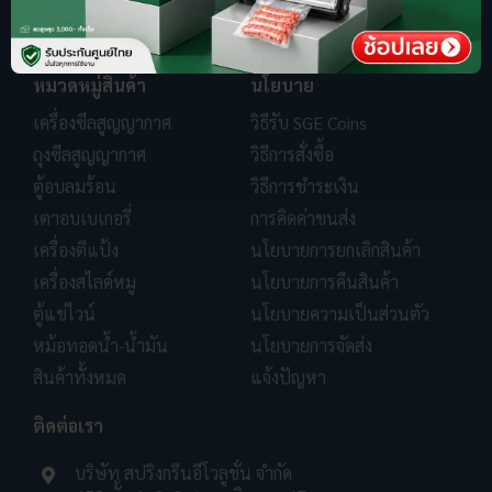
หมวดหมู่สินค้า
นโยบาย
เครื่องซีลสูญญากาศ
วิธีรับ SGE Coins
ถุงซีลสูญญากาศ
วิธีการสั่งซื้อ
ตู้อบลมร้อน
วิธีการชำระเงิน
เตาอบเบเกอรี่
การคิดค่าขนส่ง
เครื่องตีแป้ง
นโยบายการยกเลิกสินค้า
เครื่องสไลด์หมู
นโยบายการคืนสินค้า
ตู้แช่ไวน์
นโยบายความเป็นส่วนตัว
หม้อทอดน้ำ-น้ำมัน
นโยบายการจัดส่ง
สินค้าทั้งหมด
แจ้งปัญหา
ติดต่อเรา
บริษัท สปริงกรีนอีโวลูชั่น จำกัด