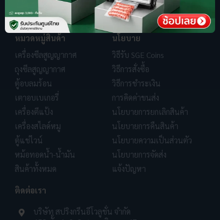
หมวดหมู่สินค้า
นโยบาย
เครื่องซีลสูญญากาศ
วิธีรับ SGE Coins
ถุงซีลสูญญากาศ
วิธีการสั่งซื้อ
ตู้อบลมร้อน
วิธีการชำระเงิน
เตาอบเบเกอรี่
การคิดค่าขนส่ง
เครื่องตีแป้ง
นโยบายการยกเลิกสินค้า
เครื่องสไลด์หมู
นโยบายการคืนสินค้า
ตู้แช่ไวน์
นโยบายความเป็นส่วนตัว
หม้อทอดน้ำ-น้ำมัน
นโยบายการจัดส่ง
สินค้าทั้งหมด
แจ้งปัญหา
ติดต่อเรา
บริษัท สปริงกรีนอีโวลูชั่น จำกัด