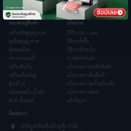
หมวดหมู่สินค้า
นโยบาย
เครื่องซีลสูญญากาศ
วิธีรับ SGE Coins
ถุงซีลสูญญากาศ
วิธีการสั่งซื้อ
ตู้อบลมร้อน
วิธีการชำระเงิน
เตาอบเบเกอรี่
การคิดค่าขนส่ง
เครื่องตีแป้ง
นโยบายการยกเลิกสินค้า
เครื่องสไลด์หมู
นโยบายการคืนสินค้า
ตู้แช่ไวน์
นโยบายความเป็นส่วนตัว
หม้อทอดน้ำ-น้ำมัน
นโยบายการจัดส่ง
สินค้าทั้งหมด
แจ้งปัญหา
ติดต่อเรา
บริษัท สปริงกรีนอีโวลูชั่น จำกัด