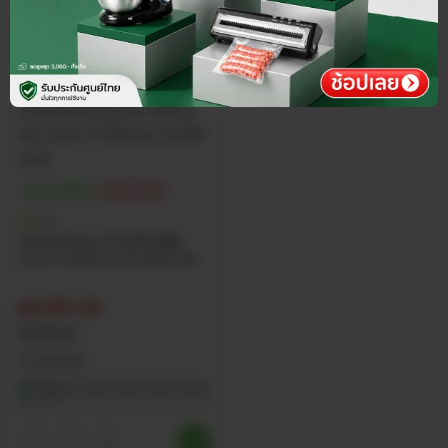
ประกันศูนย์ไทย
ส่วนลด 15%
4.8
สแลนกันแดด 55-95% สีเงิน
ขนาด 1x100 และ 2x100 เมตร
฿
5,091.50
฿
5,990.00
% กรองแสง