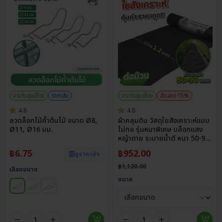
ประกันศูนย์ไทย
ราคาส่ง
ประกันศูนย์ไทย
ส่วนลด 15%
4.8
4.8
ลวดล็อกไม้ค้ำต้นไม้ ขนาด Ø8,
ผ้าคลุมดิน วัสดุใยสังเคราะห์แบบ
Ø11, Ø16 มม.
ไม่ทอ รุ่นหนาพิเศษ บล็อกแสง
หญ้าตาย ระบายน้ำดี หนา 50-90
แกรม
฿
6.75
฿
952.00
ดูราคาส่ง
฿
1,120.00
เลือกขนาด
ขนาด