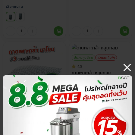
เลือกขนาด
ประกันศูนย์ไทย
ส่วนลด 15%
4.8
ถาดเพาะกล้า หลุมกลม
฿
10.20
฿
12.00
ประกันศูนย์ไทย
ส่วนลด 15%
จำนวน
4.8
ถาดเพาะกล้าข้าว นาโยน