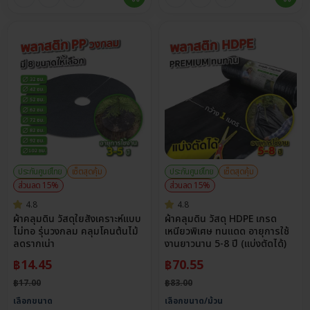
ประกันศูนย์ไทย
เซ็ตสุดคุ้ม
ประกันศูนย์ไทย
เซ็ตสุดคุ้ม
ส่วนลด 15%
ส่วนลด 15%
4.8
4.8
ผ้าคลุมดิน วัสดุใยสังเคราะห์แบบ
ผ้าคลุมดิน วัสดุ HDPE เกรด
ไม่ทอ รุ่นวงกลม คลุมโคนต้นไม้
เหนียวพิเศษ ทนแดด อายุการใช้
ลดรากเน่า
งานยาวนาน 5-8 ปี (แบ่งตัดได้)
฿
14.45
฿
70.55
฿
17.00
฿
83.00
เลือกขนาด
เลือกขนาด/ม้วน