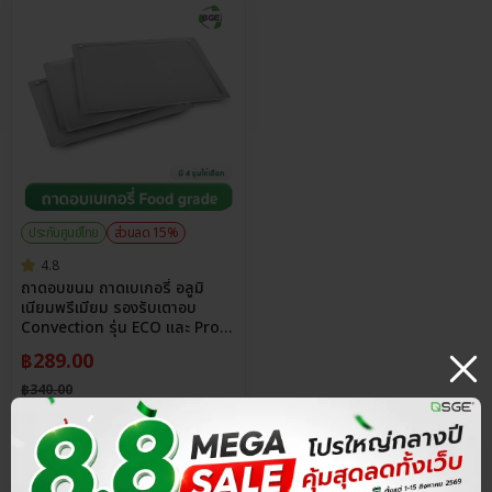
ประกันศูนย์ไทย
ส่วนลด 15%
4.8
ถาดอบขนม ถาดเบเกอรี่ อลูมิ
เนียมพรีเมียม รองรับเตาอบ
Convection รุ่น ECO และ Pro
ทนร้อน 350°C
฿
289.00
฿
340.00
เลือกรุ่น