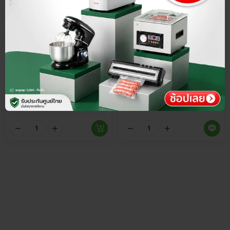
ประกันศูนย์ไทย
ส่วนลด 15%
ประกันศูนย์ไทย
ส่วนลด 8%
4.8
เครื่องทำไอศครีม เครื่องทำ
4.8
วาฟเฟิลโคน ทำอุณหภูมิ 50-300
เครื่องทำไอศครีม Soft Serve
ºC ใช้งานได้ต่อเนื่อง พร้อมเสิร์ฟ
เครื่องทำไอศครีมตั้งโต๊ะ รุ่น
ใน 1 นาที
Standard 1 หัวจ่าย กำลังผลิต
฿
2,252.50
สูง 20 ลิตร/ชม. มีระบบ Air
฿
35,500.00
฿
2,650.00
Pump 3 ระดับ
฿
38,500.00
พรีออเดอร์
สั่งผ่านไลน์
คลัง
2
ชิ้น