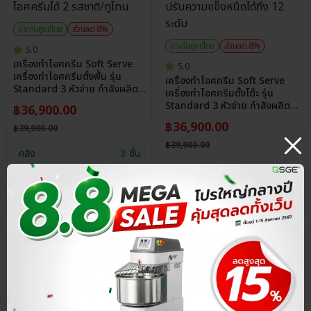
ประกันศูนย์ไทย
ส่วนลด 8%
ประกันศูนย์ไทย
ส่วนลด 8%
5.0
เครื่องทำไอศครีม Soft Serve
5.0
เครื่องทำไอศครีมตั้งพื้น รุ่น
เครื่องทำไอศครีม Soft Serve
Standard 3 หัวจ่าย กำลังผลิต
เครื่องทำไอศครีมตั้งโต๊ะ รุ่น
สูง 32 ลิตร/ชม. ทำไอศครีมได้ 2
Standard 3 หัวจ่าย กำลังผลิต
฿
36,900.00
รสชาติ/ทูโทน
สูง 28 ลิตร/ชม. ปรับความแข็ง
฿
36,900.00
฿
39,900.00
หนืดได้ถึง 12 ระดับ
฿
39,900.00
คลัง
3
ชิ้น
คลัง
3
ชิ้น