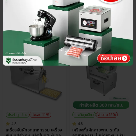
฿
3,990.00
฿
6,290.00
Select Size
คลัง
9
ชิ้น
ใหม่
ประกันศูนย์ไทย
ส่วนลด 11%
ประกันศูนย์ไทย
ส่วนลด 15%
4.8
4.8
เครื่องหั่นผักอุตสาหกรรม เครื่อง
เครื่องหั่นผักสายพาน ระดับ
หั่นมันฝรั่ง ระบบอัตโนมัติ หั่นผัก
อุตสาหกรรม ใบมีดกังหัน ปรับ