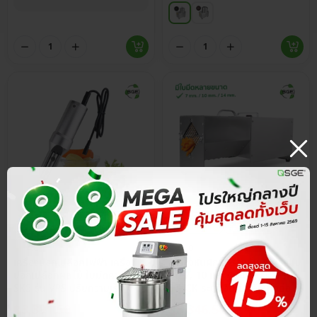
ประกันศูนย์ไทย
ส่วนลด 15%
ประกันศูนย์ไทย
ส่วนลด 15%
4.8
5.0
เครื่องปอกเปลือกไฟฟ้า เครื่อง
เครื่องหั่นผัก เครื่องหั่นมันฝรั่ง ใบ
ปอกเปลือกผลไม้ ใบมีดคาร์บอน
มีด 7, 10 และ 14 มม. รุ่น VS-
SK5 รุ่น VPS ปรับความเร็ว 1-7
STICK ระบบอัตโนมัติหั่นไวต่อ
ระดับ
เนื่อง 100 กก./ชม.
฿
3,391.50
฿
5,346.50