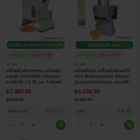
ประกันศูนย์ไทย
ส่วนลด 15%
ประกันศูนย์ไทย
ส่วนลด 15%
4.8
4.8
เครื่องหั่นผักสายพาน เครื่องหั่น
เครื่องหั่นผัก เครื่องหั่นผักผลไม้
ซอยผัก ใบมีดกังหัน ปรับขนาด
4in1 หั่นตัดซอยสไลด์ อัปเกรด
การหั่นได้ 1.5-35 มม. กำลังผลิต
ฐานรองมีดสแตนเลส แถมฟรีใบ
สูง 100 กก./ชม.
มีด 4 แบบ รุ่น VSX-G2
฿
7,480.00
฿
6,536.50
฿
8,800.00
฿
7,690.00
พรีออเดอร์
45-60 วัน
คลัง
148
ชิ้น