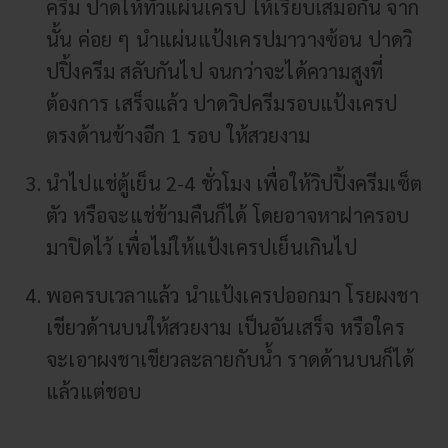
ครีม ปาดให้ทั่วแผ่นเครป ให้เรียบเสมอกัน จาก
นั้น ค่อย ๆ นำแผ่นแป้งเครปมาวางซ้อน ปาดวิ
ปปิ้งครีม สลับกันไป จนกว่าจะได้ความสูงที่
ต้องการ เสร็จแล้ว ปาดวิปครีมรอบแป้งเครป
ตรงด้านข้างอีก 1 รอบ ให้สวยงาม
นำไปแช่ตู้เย็น 2-4 ชั่วโมง เพื่อให้วิปปิ้งครีมเซ็ต
ตัว หรือจะแช่ข้ามคืนก็ได้ โดยอาจหาฝาครอบ
มาปิดไว้ เพื่อไม่ให้แป้งเครปเย็นเกินไป
พอครบเวลาแล้ว นำแป้งเครปออกมา โรยผงชา
เขียวด้านบนให้สวยงาม เป็นอันเสร็จ หรือใคร
จะเอาผงชาเขียวละลายกับน้ำ ราดด้านบนก็ได้
แล้วแต่ชอบ