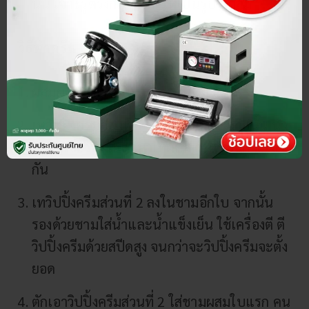
นั้น เจาะรูตรงกลางเค้ก ให้เป็นรูปวงกลม
วิธีทำครีม
ผสมผงชาเขียวกับน้ำร้อน คนให้เข้ากัน
เทวิปปิ้งครีมส่วนที่ 1 ลงในชามผสม จากนั้น นำ
น้ำชาเขียวที่ผสมไว้มาเทผสม คนให้ละลายเข้า
กัน
เทวิปปิ้งครีมส่วนที่ 2 ลงในชามอีกใบ จากนั้น
รองด้วยชามใส่น้ำและน้ำแข็งเย็น ใช้เครื่องตี ตี
วิปปิ้งครีมด้วยสปีดสูง จนกว่าจะวิปปิ้งครีมจะตั้ง
ยอด
ตักเอาวิปปิ้งครีมส่วนที่ 2 ใส่ชามผสมใบแรก คน