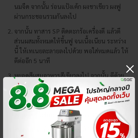
นมจืด จากนั้น ร่อนแป้งเค้ก ผงชาเขียว ผงฟู
ผ่านกระชอนรวมกันลงไป
จากนั้น ทาสาร SP ติดตะกร้อเครื่องตี แล้วตี
ส่วนผสมทั้งหมดให้ขึ้นฟู จนเนื้อเนียน ระหว่าง
นี้ ให้เทเนยละลายลงไปด้วย พอใส่หมดแล้ว ให้
ตีต่ออีก 5 นาที
หยอดสีผสมอาหารสีเขียวลงไป จากนั้น ตีด้วย
ความเร็วสปีดต่ำ ให้ได้เนื้อเค้กสีเขียวตาม
ต้องการ เสร็จแล้ว นำไปเทลงในพิมพ์เค้กขนาด
2 ปอนด์ แล้วเข้าเตาอบที่อุณหภูมิ 180 องศา
เซลเซียส ไฟบน-ล่าง เป็นเวลา 30 – 35 นาที
พอครบเวลาให้นำออกมาพักให้เย็นสนิท จาก