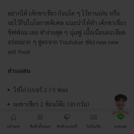
อยากได้ เค้กชาเขียว ก้อนโต ๆ ไว้ทานเล่น หรือ
จะไว้กินในโอกาสพิเศษ แนะนำให้ทำ เค้กชาเขียว
ชิฟฟ่อน เลย ทำง่ายสุด ๆ นุ่มฟู เนื้อเนียนละเอียด
อร่อยมาก ๆ สูตรจาก Youtuber ช่อง
new new
eat food
ส่วนผสม
ไข่ไก่ (เบอร์ 2 ) 5 ฟอง
ผงชาเขียว 2 ช้อนโต๊ะ (30 กรัม)
นมสด 4 ช้อนโต๊ะ (60 กรัม)
หน้าแรก
สินค้าทั้งหมด
สินค้าเบเกอรี่
โปรโมชัน
แชทเลย
น้ำมันคาโนล่า 3 ช้อนโต๊ะ (30 กรัม)