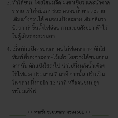
ทำไส้ขนม โดยใส่นมจืด ผงชาเขียว และน้ำตาล
ทราย เทใส่หม้อภาชนะ คนจนน้ำตาลละลาย
เติมแป้งกวนไส้ คนจนแป้งละลาย เติมกลิ่นวา
นิลลา นำขึ้นตั้งไฟอ่อน กวนแบบสังขยา พักไว้
ในตู้เย็นช่องธรรมดา
เมื่อพักแป้งครบเวลา คนไล่ฟองอากาศ ตักใส่
พิมพ์ที่รองกระดาษไว้แล้ว โดยวางไส้ขนมก่อน
จากนั้น ตักแป้งใส่ลงไป นำไปนึ่งหลังน้ำเดือด
ใช้ไฟแรง ประมาณ 7 นาที จากนั้น ปรับเป็น
ไฟกลาง นึ่งต่ออีก 13 นาที หรือจนขนมสุก
พร้อมเสิร์ฟ
⭐⭐ หากชื่นชอบบทความของ SGE ⭐⭐