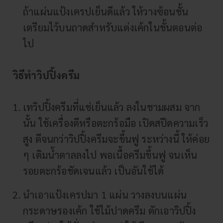
ถ้าแผ่นแป้งเครปเย็นดีแล้ว ให้วางซ้อนชั้น
เตรียมไว้บนถาดสำหรับแต่งเค้กในขั้นตอนต่อ
ไป
วิธีทำวิปปิ้งครีม
เทวิปปิ้งครีมที่แช่เย็นแล้ว ลงในชามผสม จาก
นั้น ใช้เครื่องตีหรือตะกร้อมือ เปิดสปีดความเร็ว
สูง ตีจนกว่าวิปปิ้งครีมจะขึ้นฟู ระหว่างนี้ ให้ค่อย
ๆ เติมน้ำตาลลงไป พอเนื้อครีมขึ้นฟู จนเห็น
รอยตะกร้อชัดเจนแล้ว เป็นอันใช้ได้
นำเอาแป้งเครปมา 1 แผ่น วางลงบนแผ่น
กระดาษรองเค้ก ใช้ไม้ปาดครีม ตักเอาวิปปิ้ง