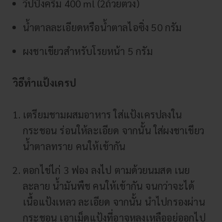
วิปปิ้งครีม 400 ml (2ถ้วยตวง)
น้ำตาลละเอียดหรือน้ำตาลไอซิ่ง 50 กรัม
ผงชาเขียวสำหรับโรยหน้า 5 กรัม
วิธีทำแป้งเครป
เตรียมชามผสมอาหาร ใส่แป้งเครปลงใน
กระชอน ร่อนให้ละเอียด จากนั้น ใส่ผงชาเขียว
น้ำตาลทราย คนให้เข้ากัน
ตอกไข่ไก่ 3 ฟอง ลงไป ตามด้วยนมสด เนย
ละลาย น้ำมันพืช คนให้เข้ากัน จนกว่าจะได้
เนื้อแป้งเหลว ละเอียด จากนั้น นำไปกรองผ่าน
กระชอน เอาเม็ดแป้งที่อาจหลงเหลืออยู่ออกไป