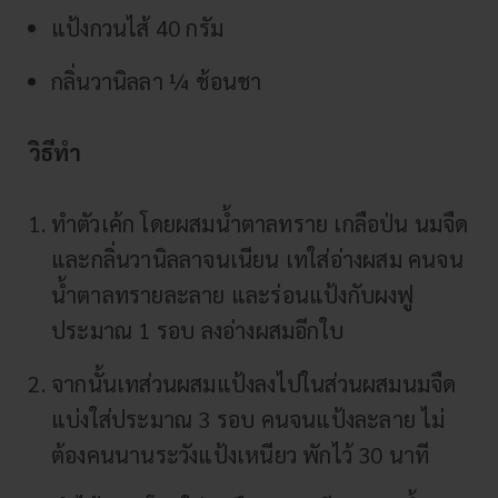
แป้งกวนไส้ 40 กรัม
กลิ่นวานิลลา ¼ ช้อนชา
วิธีทำ
ทำตัวเค้ก โดยผสมน้ำตาลทราย เกลือป่น นมจืด
และกลิ่นวานิลลาจนเนียน เทใส่อ่างผสม คนจน
น้ำตาลทรายละลาย และร่อนแป้งกับผงฟู
ประมาณ 1 รอบ ลงอ่างผสมอีกใบ
จากนั้นเทส่วนผสมแป้งลงไปในส่วนผสมนมจืด
แบ่งใส่ประมาณ 3 รอบ คนจนแป้งละลาย ไม่
ต้องคนนานระวังแป้งเหนียว พักไว้ 30 นาที