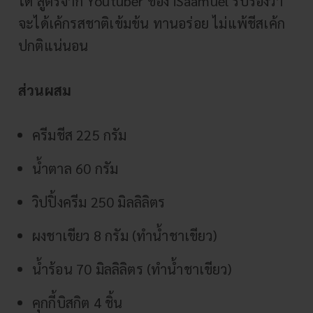
ได้ สูตรจาก Youtuber ช่อง
iSaamuel
รับรองว่า
จะได้เค้กรสชาติเข้มข้น ทานอร่อย ไม่แพ้ชีสเค้ก
ปกติแน่นอน
ส่วนผสม
ครีมชีส 225 กรัม
น้ำตาล 60 กรัม
วิปปิ้งครีม 250 มิลลิลิตร
ผงชาเขียว 8 กรัม (ทำน้ำชาเขียว)
น้ำร้อน 70 มิลลิลิตร (ทำน้ำชาเขียว)
คุกกี้บิสกิต 4 ชิ้น