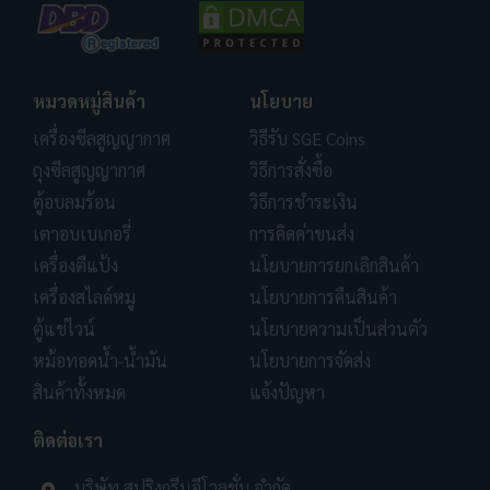
หมวดหมู่สินค้า
นโยบาย
เครื่องซีลสูญญากาศ
วิธีรับ SGE Coins
ถุงซีลสูญญากาศ
วิธีการสั่งซื้อ
ตู้อบลมร้อน
วิธีการชำระเงิน
เตาอบเบเกอรี่
การคิดค่าขนส่ง
เครื่องตีแป้ง
นโยบายการยกเลิกสินค้า
เครื่องสไลด์หมู
นโยบายการคืนสินค้า
ตู้แช่ไวน์
นโยบายความเป็นส่วนตัว
หม้อทอดน้ำ-น้ำมัน
นโยบายการจัดส่ง
สินค้าทั้งหมด
แจ้งปัญหา
ติดต่อเรา
บริษัท สปริงกรีนอีโวลูชั่น จำกัด