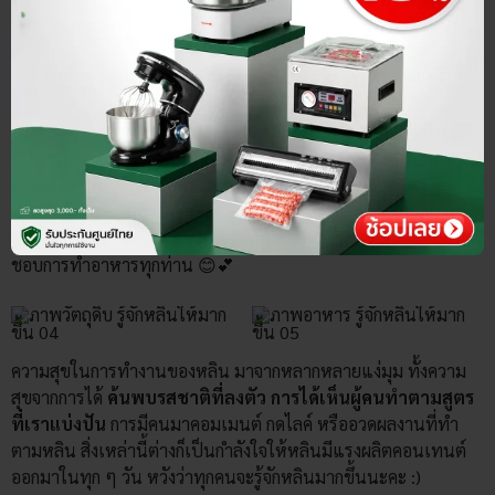
เมื่อการทำอาหารในครัวเริ่มรู้สึกธรรมดา หลินมองหาโอกาสใหม่ที่
ท้าทายมากขึ้น ในปัจจุบันหลินจึงเข้ามาเป็น
Food Content
Creator
เพื่อแบ่งปันสูตรและประสบการณ์การทำอาหาร โดยการ
เล่าเรื่องผ่าน
Hand Challenge
โดยการสร้าง
เนื้อหาที่ดูง่าย แต่
เต็มไปด้วยความรู้และแรงบันดาลใจ
สำหรับมือใหม่และผู้ที่ชื่น
ชอบการทำอาหารทุกท่าน 😊💕
ความสุขในการทำงานของหลิน มาจากหลากหลายแง่มุม ทั้งความ
สุขจากการได้
ค้นพบรสชาติที่ลงตัว
การได้เห็นผู้คนทำตามสูตร
ที่เราแบ่งปัน
การมีคนมาคอมเมนต์ กดไลค์ หรืออวดผลงานที่ทำ
ตามหลิน สิ่งเหล่านี้ต่างก็เป็นกำลังใจให้หลินมีแรงผลิตคอนเทนต์
ออกมาในทุก ๆ วัน หวังว่าทุกคนจะรู้จักหลินมากขึ้นนะคะ :)