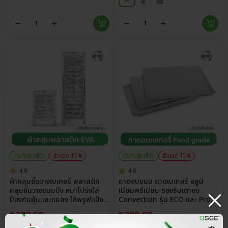
ประกันศูนย์ไทย
ส่วนลด 15%
ประกันศูนย์ไทย
ส่วนลด 15%
4.8
4.8
ผ้าคลุมชั้นวางเบเกอรี่ พลาสติก
ถาดอบขนม ถาดเบเกอรี่ อลูมิ
คลุมชั้นวางขนมปัง หนาโปร่งใส
เนียมพรีเมียม รองรับเตาอบ
ป้องกันฝุ่นและแมลง ใช้พรูฟแป้ง
Convection รุ่น ECO และ Pro
ได้ มีให้เลือก 2 ขนาด
ทนร้อน 350°C
฿
280.50
฿
289.00