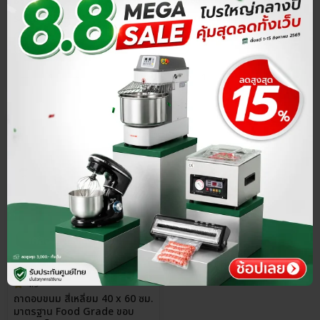
฿
330.00
฿
340.00
Select Size
เลือกรุ่น
ประกันศูนย์ไทย
ส่วนลด 15%
4.9
ถาดอบขนม สี่เหลี่ยม 40 x 60 ซม.
มาตรฐาน Food Grade ขอบ