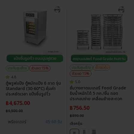
ประกันศูนย์ไทย
เซ็ตสุดคุ้ม
ประกันศูนย์ไทย
ส่วนลด 15%
ส่วนลด 15%
4.8
5.0
ตู้พรูฟแป้ง ตู้หมักแป้ง 6 ถาด รุ่น
ชั้นวางถาดเบเกอรี่ Food Grade
Standard (30-60°C) คุ้มค่า
รับน้ำหนักได้ 5 กก./ชั้น ถอด
ประหยัดเวลา แป้งขึ้นรูปไว
ประกอบง่าย เคลื่อนย้ายสะดวก
฿
4,675.00
฿
756.50
฿
5,500.00
฿
890.00
พรีออเดอร์
45-60 วัน
เลือกรุ่น