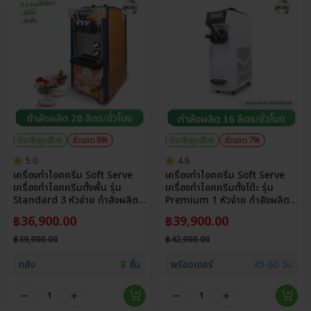
ประกันศูนย์ไทย
ส่วนลด 8%
ประกันศูนย์ไทย
ส่วนลด 7%
5.0
4.8
เครื่องทำไอศครีม Soft Serve
เครื่องทำไอศครีม Soft Serve
เครื่องทำไอศครีมตั้งพื้น รุ่น
เครื่องทำไอศครีมตั้งโต๊ะ รุ่น
Standard 3 หัวจ่าย กำลังผลิต
Premium 1 หัวจ่าย กำลังผลิต
สูง 32 ลิตร/ชม. ทำไอศครีมได้ 2
สูง 16 ลิตร/ชม. ปรับความแข็ง
฿
36,900.00
฿
39,900.00
รสชาติ/ทูโทน
หนืดได้ถึง 8 ระดับ
฿
39,900.00
฿
42,900.00
คลัง
3
ชิ้น
พรีออเดอร์
45-60 วัน