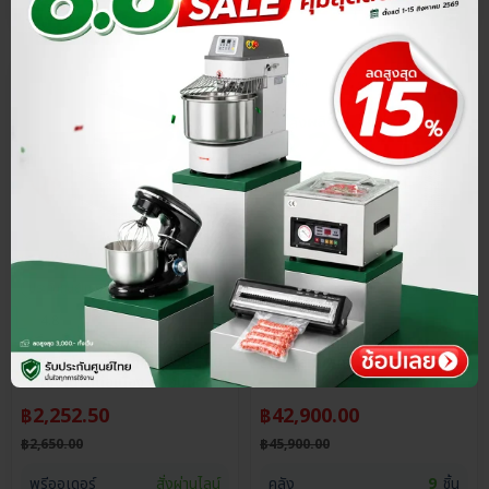
ประกันศูนย์ไทย
ส่วนลด 15%
ประกันศูนย์ไทย
ส่วนลด 7%
4.8
4.8
เครื่องทำไอศครีม เครื่องทำ
เครื่องทําไอศครีม Soft Serve
วาฟเฟิลโคน ทำอุณหภูมิ 50-300
รุ่น Premium 3 หัวจ่าย
ºC ใช้งานได้ต่อเนื่อง พร้อมเสิร์ฟ
ใน 1 นาที
฿
2,252.50
฿
42,900.00
฿
2,650.00
฿
45,900.00
พรีออเดอร์
สั่งผ่านไลน์
คลัง
9
ชิ้น