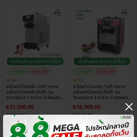
ประกันศูนย์ไทย
ส่วนลด 8%
ประกันศูนย์ไทย
ส่วนลด 8%
4.8
5.0
เครื่องทำไอศครีม Soft Serve
เครื่องทำไอศครีม Soft Serve
เครื่องทำไอศครีมตั้งโต๊ะ รุ่น
เครื่องทำไอศครีมตั้งโต๊ะ รุ่น
Standard 1 หัวจ่าย กำลังผลิต
Standard 3 หัวจ่าย กำลังผลิต
สูง 20 ลิตร/ชม. มีระบบ Air
สูง 28 ลิตร/ชม. ปรับความแข็ง
฿
35,500.00
฿
36,900.00
Pump 3 ระดับ
หนืดได้ถึง 12 ระดับ
฿
38,500.00
฿
39,900.00
คลัง
2
ชิ้น
คลัง
3
ชิ้น