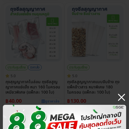
ประกันศูนย์ไทย
ราคาส่ง
ประกันศูนย์ไทย
5.0
5.0
ถุงสุญญากาศไนล่อน ถุงซีลสูญ
ถุงซีลสูญญากาศแบบจีบข้าง ถุง
ญากาศแช่แข็ง หนา 160 ไมครอน
แพ็คข้าวสาร หนาพิเศษ 180
เหนียวพิเศษ (แพ็กละ 100 ใบ)
ไมครอน (แพ็กละ 100 ใบ)
฿
40.00
฿
130.00
ดูราคาส่ง
Select Size
Select Size