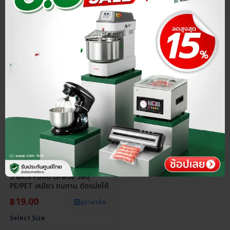
ประกันศูนย์ไทย
ราคาส่ง
5.0
ถุงซีลสุญญากาศลายนูน แบบม้วน
5 เมตร Food Grade วัสดุ
PE/PET เหนียว ทนทาน ตัดแบ่งได้
฿
19.00
ดูราคาส่ง
Select Size