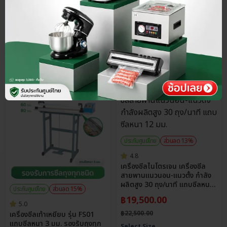
฿
9,900.00
฿
5,900.00
Select Size
Select Size
ประกันศูนย์ไทย
ส่วนลด 13%
4.8
เครื่องซีลไนโตรเจน เครื่องซีล
สายพานแนวนอน-แนวตั้ง กำลัง
ผลิตสูง 30 ถุง/นาที แถบซีลหนา
ประกันศูนย์ไทย
ส่วนลด 15%
12 มม.
฿
19,500.00
5.0
฿
22,500.00
เครื่องซีลเท้าเหยียบ รุ่น FS01
แถบซีลหนา 3 มม. รองรับถุงทุก
Select Size