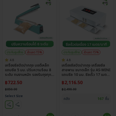
ประกันศูนย์ไทย
ส่วนลด 15%
ประกันศูนย์ไทย
ส่วนลด 15%
4.8
4.8
เครื่องซีลปิดปากถุง บอดี้เหล็ก
เครื่องซีลปิดปากถุง เครื่องซีล
แถบซีล 5 มม. ปรับความร้อน 8
สายพาน ขนาดเล็ก รุ่น AS-MINI
ระดับ ทนงานหนัก รองรับถุงทุก
แถบซีล 10 มม. ซีลเร็ว 17 เมตร/
ชนิด
นาที
฿
722.50
฿
2,116.50
฿
850.00
฿
2,490.00
Select Size
คลัง
167
ชิ้น