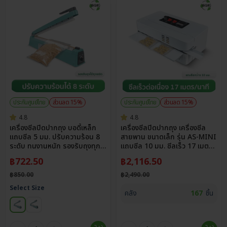
ประกันศูนย์ไทย
ส่วนลด 15%
ประกันศูนย์ไทย
ส่วนลด 15%
4.8
4.8
เครื่องซีลปิดปากถุง บอดี้เหล็ก
เครื่องซีลปิดปากถุง เครื่องซีล
แถบซีล 5 มม. ปรับความร้อน 8
สายพาน ขนาดเล็ก รุ่น AS-MINI
ระดับ ทนงานหนัก รองรับถุงทุก
แถบซีล 10 มม. ซีลเร็ว 17 เมตร/
ชนิด
นาที
฿
722.50
฿
2,116.50
฿
850.00
฿
2,490.00
Select Size
คลัง
167
ชิ้น