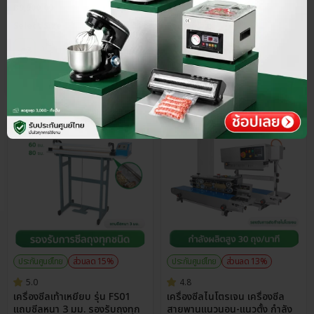
฿
9,900.00
฿
5,900.00
Select Size
Select Size
ประกันศูนย์ไทย
ส่วนลด 15%
ประกันศูนย์ไทย
ส่วนลด 13%
5.0
4.8
เครื่องซีลเท้าเหยียบ รุ่น FS01
เครื่องซีลไนโตรเจน เครื่องซีล
แถบซีลหนา 3 มม. รองรับถุงทุก
สายพานแนวนอน-แนวตั้ง กำลัง