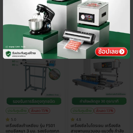
฿
9,900.00
฿
5,900.00
Select Size
Select Size
ประกันศูนย์ไทย
ส่วนลด 15%
ประกันศูนย์ไทย
ส่วนลด 13%
5.0
4.8
เครื่องซีลเท้าเหยียบ รุ่น FS01
เครื่องซีลไนโตรเจน เครื่องซีล
แถบซีลหนา 3 มม. รองรับถุงทุก
สายพานแนวนอน-แนวตั้ง กำลัง