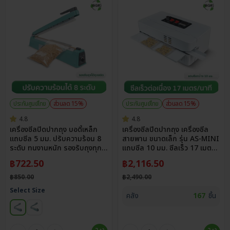
ประกันศูนย์ไทย
ส่วนลด 15%
ประกันศูนย์ไทย
ส่วนลด 15%
4.8
4.8
เครื่องซีลปิดปากถุง บอดี้เหล็ก
เครื่องซีลปิดปากถุง เครื่องซีล
แถบซีล 5 มม. ปรับความร้อน 8
สายพาน ขนาดเล็ก รุ่น AS-MINI
ระดับ ทนงานหนัก รองรับถุงทุก
แถบซีล 10 มม. ซีลเร็ว 17 เมตร/
ชนิด
นาที
฿
722.50
฿
2,116.50
฿
850.00
฿
2,490.00
Select Size
คลัง
167
ชิ้น