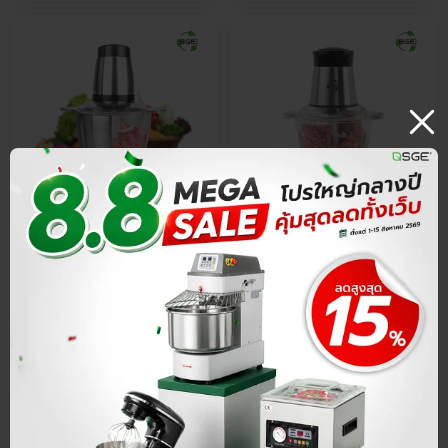
ประกันศูนย์ไทย
ส่วนลด 15%
ประกันศูนย์ไทย
ส่วนลด 20%
4.8
4.8
เครื่องสับอาหาร รุ่นครัวเรือน ใบ
เครื่องสับอาหาร โถแก้ว Food
มีดสแตนเลส 4 แฉก ปรับ
Grade สับไว 12,500 รอบ/นาที
ความเร็วได้ 2 ระดับ สับเร็ว
บดพริกแกง บดเนื้อผักเมล็ด
8,000 รอบ/นาที
ธัญพืชได้
฿
306.00
฿
279.20
฿
360.00
฿
349.00
Select Size
คลัง
477
ชิ้น