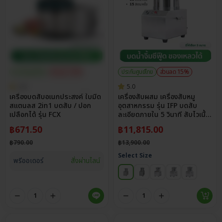
ประกันศูนย์ไทย
ส่วนลด 15%
ประกันศูนย์ไทย
ส่วนลด 15%
4.8
5.0
เครื่องบดสับอเนกประสงค์ ใบมีด
เครื่องสับผสม เครื่องสับหมู
สแตนลส 2in1 บดสับ / ปอก
อุตสาหกรรม รุ่น IFP บดสับ
เปลือกได้ รุ่น FCX
ละเอียดภายใน 5 วินาที สับไวเนื้อ
เนียนเด้ง สแตนเลส 304
฿
671.50
฿
11,815.00
฿
790.00
฿
13,900.00
Select Size
พรีออเดอร์
สั่งผ่านไลน์