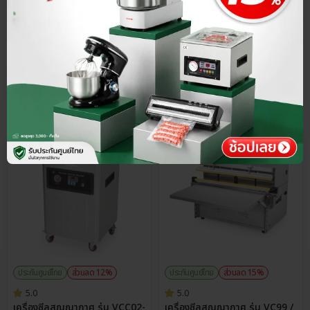
อัตโนมัติ รองรับกล่องแพ็คข้าว
กว้าง 30 ซม.
฿
1,832.00
สูญญากาศ
฿
1,424.00
฿
2,290.00
฿
1,780.00
คลัง
666
ชิ้น
คลัง
721
ชิ้น
ประกันศูนย์ไทย
ส่วนลด 12%
ประกันศูนย์ไทย
ส่วนลด 15%
5.0
5.0
เครื่องซีลสูญญากาศ รุ่น VCC02-
เครื่องซีลสูญญากาศ รุ่น VC99 /