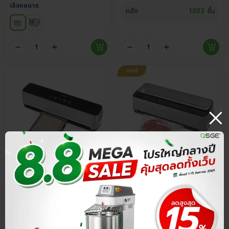
เลือกขนาด
คลัง
1033
ชิ้น
ขายดี
ประกันศูนย์ไทย
เซ็ตสุดคุ้ม
ประกันศูนย์ไทย
ส่วนลด 20%
ส่วนลด 20%
4.9
5.0
เครื่องซีลสูญญากาศ รุ่น VC77-
เครื่องซีลสูญญากาศ รุ่น VC
G2 มีช่องเก็บถุงแบบม้วน และคัต
ZEN ระบบดูดสูญญากาศและซีล
เตอร์ตัดถุงในตัว ซีลหนา 5 มม.