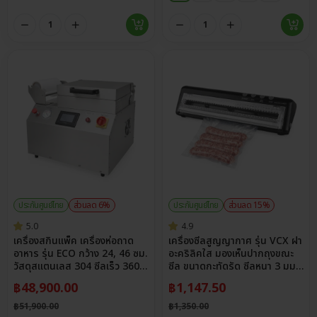
ประกันศูนย์ไทย
ส่วนลด 6%
ประกันศูนย์ไทย
ส่วนลด 15%
5.0
4.9
เครื่องสกินแพ็ค เครื่องห่อถาด
เครื่องซีลสูญญากาศ รุ่น VCX ฝา
อาหาร รุ่น ECO กว้าง 24, 46 ซม.
อะคริลิคใส มองเห็นปากถุงขณะ
วัสดุสแตนเลส 304 ซีลเร็ว 360
ซีล ขนาดกะทัดรัด ซีลหนา 3 มม.
ถาด/ชม.
กว้าง 30 ซม.
฿
48,900.00
฿
1,147.50
฿
51,900.00
฿
1,350.00