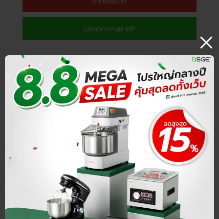
สายด่วนโทร
แชทหาเรา @LINE
เกี่ยวกับ SGE