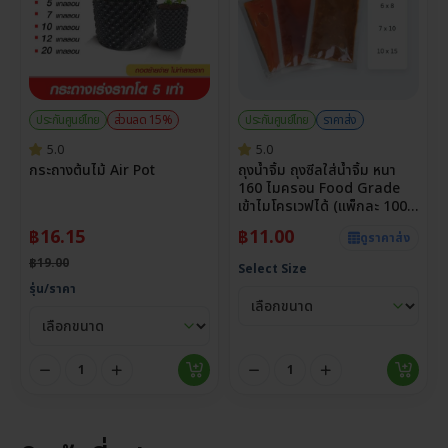
ประกันศูนย์ไทย
ส่วนลด 15%
ประกันศูนย์ไทย
ราคาส่ง
5.0
5.0
กระถางต้นไม้ Air Pot
ถุงน้ำจิ้ม ถุงซีลใส่น้ำจิ้ม หนา
160 ไมครอน Food Grade
เข้าไมโครเวฟได้ (แพ็กละ 100
ใบ)
฿
16.15
฿
11.00
ดูราคาส่ง
฿
19.00
Select Size
รุ่น/ราคา