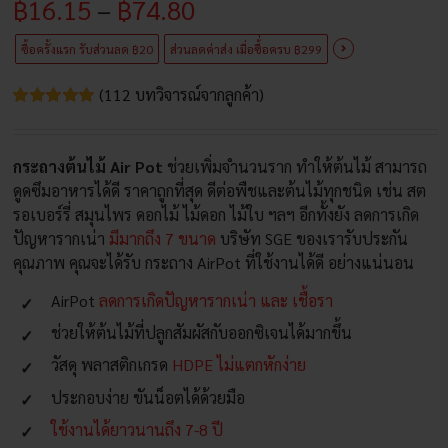
Price
฿
16.15
–
฿
74.80
฿19.00
through
range:
฿88.00
ซื้อครั้งแรก รับส่วนลด ฿20
ส่วนลดค่าส่ง เมื่อซื้่อครบ ฿299
฿16.15
(
112
บทวิจารณ์จากลูกค้า)
through
ให้
112
คะแนน
5.00
จาก 5
฿74.80
กระถางต้นไม้ Air Pot
ช่วยเพิ่มจำนวนราก ทำให้ต้นไม้ สามารถ
คะแนนเต็ม
บน
การให้
ดูดซึมอาหารได้ดี ราคาถูกที่สุด ดีต่อพืชและต้นไม้ทุกชนิด เช่น สต
คะแนนของ
รอเบอร์รี่ สมุนไพร ดอกไม้ ไม้ดอก ไม้ใบ ฯลฯ อีกทั้งยัง ลดการเกิด
ลูกค้า
ปัญหารากเน่า
มีมากถึง 7 ขนาด
บริษัท SGE ของเรารับประกัน
คุณภาพ คุณจะได้รับ กระถาง AirPot ที่ใช้งานได้ดี อย่างแน่นอน
AirPot
ลดการเกิดปัญหารากเน่า และ เชื้อรา
ช่วยให้ต้นไม้ที่ปลูกสัมผัสกับออกซิเจนได้มากขึ้น
วัสดุ พลาสติกเกรด
HDPE ไม่แตกหักง่าย
ประกอบง่าย ขันน็อตได้ด้วยมือ
ใช้งานได้ยาวนานถึง 7-8 ปี