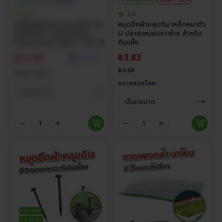
5.0
3.0
ถุงซีลสูญญากาศ แบบเรียบ ถุง
หมุดปักผ้าคลุมดิน เหล็กหนาตัว
แวคคั่ม หนา 160 ไมครอน
U ปลายแหลมเจาะง่าย สำหรับ
Food Grade (แพ็กละ 100 ใบ)
ดินแข็ง
฿
11.00
฿
3.83
ดูราคาส่ง
฿
4.50
Select Size
ขนาดหมุดโลหะ