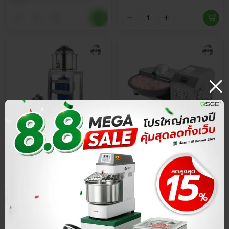
ประกันศูนย์ไทย
ส่วนลด 15%
ประกันศูนย์ไทย
ส่วนลด 15%
4.8
4.8
เครื่องสับผสม เครื่องสับหมู
เครื่องสับผสม เครื่องสับหมู
อุตสาหกรรม โถผสม 18, 24 ซม.
อุตสาหกรรม โถสับแบบกระทะ 5
สแตนเลส 304 บดสับละเอียด
ลิตร รุ่น ใบมีด 2 แฉก แปรรูป
ผสมเนื้อเป็นอีมัลชั่น เนียนเด้ง
วัตถุดิบได้สูงสุด 2 กก./รอบ
฿
8,491.50
฿
16,065.00
฿
9,990.00
฿
18,900.00