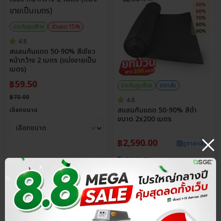
ประกันศูนย์ไทย
ส่วนลด 15%
4.8
สแลนกันแดด 50-90% สีเขียว
หน้ากว้าง 2 เมตร (แบ่งขายเป็น
เมตร)
฿
59.50
ประกันศูนย์ไทย
ราคาส่ง
฿
70.00
4.8
สแลนกันแดด 50-90% สีดำ
เลือกขนาด
ขนาด 2x200 เมตร
฿
2,590.00
ดูราคาส่ง
% กรองแสง