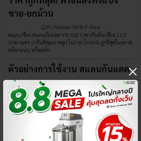
ขาย-ยกม้วน
สแลนเขียว สแลนกันแดด จาก SGE ราคาเริ่มต้นเพียง 13.5
บาท/เมตร การันตีคุณภาพสูง ในราคาโรงงาน ถูกที่สุดในตลาด
สต็อกแน่น พร้อมส่ง!
ตัวอย่างการใช้งาน สแลนกันแดด
Gallery (รูปถ่ายสินค้าจริง)