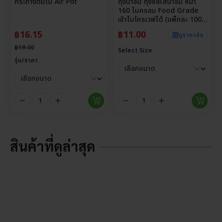
กระถางต้นไม้ Air Pot
ถุงน้ำจิ้ม ถุงซีลใส่น้ำจิ้ม หนา
160 ไมครอน Food Grade
เข้าไมโครเวฟได้ (แพ็กละ 100
ใบ)
฿
16.15
฿
11.00
ดูราคาส่ง
฿
19.00
Select Size
รุ่น/ราคา
สินค้าที่ดูล่าสุด