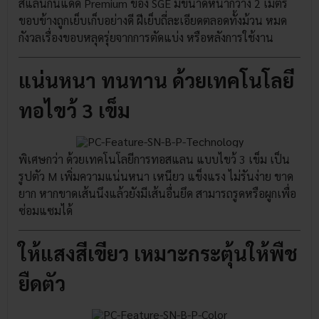
สแลนกันแดด Premium ของ SGE มีขนาดหน้ากว้าง 2 เมตร
ขอบข้างถูกเย็บเก็บอย่างดี ฝีเย็บถี่ละเอียดตลอดทั้งม้วน หมด
กังวลเรื่องขอบหลุดรุ่ยจากการตัดแบ่ง หรือหลังการใช้งาน
แน่นหนา ทนทาน ด้วยเทคโนโลยี
ทอไขว้ 3 เข็ม
พิเศษกว่า ด้วยเทคโนโลยีการทอสแลน แบบไขว้ 3 เข็ม เป็น
รูปตัว M เพิ่มความแน่นหนา เหนียว แข็งแรง ไม่รันง่าย ขาด
ยาก หากขาดเส้นนึงแล้วยังมีเส้นอื่นยึด สามารถรูดหรือผูกเพื่อ
ซ่อมแซมได้
ให้แสงสีเขียว เหมาะกระตุ้นให้พืช
ยืดตัว