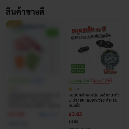
สินค้าขายดี
ขายดี
ประกันศูนย์ไทย
ราคาส่ง
ประกันศูนย์ไทย
ส่วนลด 15%
5.0
3.0
ถุงซีลสูญญากาศ แบบเรียบ ถุง
หมุดปักผ้าคลุมดิน เหล็กหนาตัว
แวคคั่ม หนา 160 ไมครอน
U ปลายแหลมเจาะง่าย สำหรับ
Food Grade (แพ็กละ 100 ใบ)
ดินแข็ง
฿
11.00
฿
3.83
ดูราคาส่ง
฿
4.50
Select Size