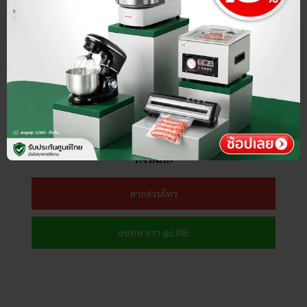
ติดต่อเรา
ลูกค้าสามารถนัดหมายเพื่อเข้าชมหรือทดลองสินค้า เครื่องซีล
สูญญากาศ หม้อทอดน้ำน้ำมัน เครื่องล้างผัก และสินค้าอื่นๆ
ของ SGE ได้ฟรี! ที่ Showroom ทุกสาขาใกล้คุณ
ดูสาขา
ทั้งหมด›
สายด่วนโทร
แชทหาเรา @LINE