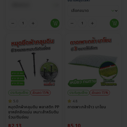
ขนาดหมุดโลหะ
ประกันศูนย์ไทย
ส่วนลด 15%
ประกันศูนย์ไทย
ส่วนลด 15%
5.0
4.8
หมุดปักผ้าคลุมดิน พลาสติก PP
ถาดเพาะกล้าข้าว นาโยน
ขาหยักยึดแน่น เหมาะสำหรับดิน
ร่วน/ดินอ่อน
฿
2.13
฿
5.10