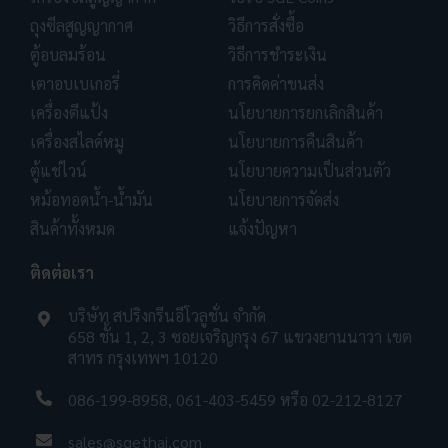
ถุงซีลสูญญากาศ
วิธีการสั่งซื้อ
ตู้อบลมร้อน
วิธีการชำระเงิน
เตาอบเบเกอรี่
การคิดค่าขนส่ง
เครื่องตีแป้ง
นโยบายการยกเลิกสินค้า
เครื่องสไลด์หมู
นโยบายการคืนสินค้า
ตู้แช่ไวน์
นโยบายความเป็นส่วนตัว
หม้อทอดน้ำ-น้ำมัน
นโยบายการจัดส่ง
สินค้าทั้งหมด
แจ้งปัญหา
ติดต่อเรา
บริษัท สปริงกรีนอีโวลูชั่น จำกัด
658 ชั้น 1, 2, 3 ซอยเจริญกรุง 67 แขวงยานนาวา เขต
สาทร กรุงเทพฯ 10120
086-199-8958
,
061-403-5459
หรือ
02-212-8127
sales@sgethai.com