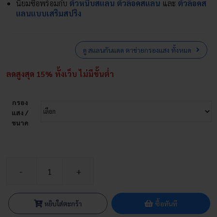
นิยมซื้อพร้อมกับ
ตัวหนีบสแลน
ตัวล็อคสแลน
และ
ตัวล็อคส
แลนแบบเสริมสปริง
ดู สแลนกันแดด ตาข่ายกรองแสง ทั้งหมด
ลดสูงสุด 15% ทั้งเว็บ ไม่มีขั้นต่ำ
กรอง
แสง /
ขนาด
จำนวน
[9.9]
ส
หยิบใส่ตะกร้า
ซื้อทันที
แลน