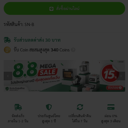
กันแดด
สั่งซื้อผ่านไลน์
สีดำ
หน้า
กว้าง
รหัสสินค้า:
SN-B
2
เมตร
รับส่วนลดค่าส่ง 30 บาท
ชิ้น
รับ Coin สะสมสูงสุด
340
Coins
จัดส่งเร็ว
ประกันศูนย์ไทย
เปลี่ยนสินค้าคืน
ผ่อน 0%
ภายใน 1-2 วัน
สูงสุด 1 ปี
ได้ใน 7 วัน
สูงสุด 3 เดือน