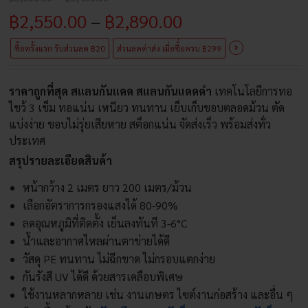
range:
Price
฿
2,550.00
–
฿
2,890.00
฿3,000.00
through
range:
฿3,400.00
ซื้อครั้งแรก รับส่วนลด ฿20
ส่วนลดค่าส่ง เมื่อซื้่อครบ ฿299
฿2,550.00
ราคาถูกที่สุด สแลนกันแดด สแลนกันแดดดำ
เทคโนโลยีการทอ
through
ไขว้ 3 เข็ม ทอแน่น เหนียว ทนทาน เย็บเก็บขอบตลอดม้วน ตัด
฿2,890.00
แบ่งง่าย ขอบไม่รุ่ยเสียหาย สต็อกแน่น จัดส่งเร็ว พร้อมส่งทั่ว
ประเทศ
สรุปรายละเอียดสินค้า
หน้ากว้าง 2 เมตร ยาว 200 เมตร/ม้วน
เลือกอัตราการกรองแสงได้ 80-90%
ลดอุณหภูมิที่ติดตั้ง เย็นลงทันที 3-6°C
น้ำและอากาศไหลผ่านตาข่ายได้ดี
วัสดุ PE ทนทาน ไม่ฉีกขาด ไม่กรอบแตกง่าย
กันรังสี UV ได้ดี ด้วยสารเคลือบพิเศษ
ใช้งานหลากหลาย เช่น งานเกษตร ไซต์งานก่อสร้าง และอื่น ๆ