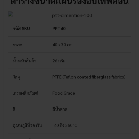
ตารางขนาดแผ่นรองอบเทฟล่อน
รหัส SKU
PPT40
ขนาด
40 x 30 cm.
น้ำหนักสินค้า
26 กรัม
วัสดุ
PTFE (Teflon coated fiberglass fabrics)
เกรดผลิตภัณฑ์
Food Grade
สี
สีน้ำตาล
อุณหภูมิที่รองรับ
-40 ถึง 260°C