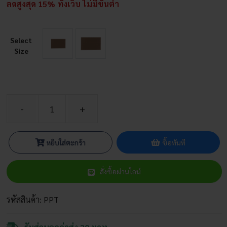
ลดสูงสุด 15% ทั้งเว็บ ไม่มีขั้นต่ำ
Select
Size
จำนวน
แผ่น
รอง
หยิบใส่ตะกร้า
ซื้อทันที
อบ
เท
สั่งซื้อผ่านไลน์
ฟ
ล่อน
ชิ้น
รหัสสินค้า:
PPT