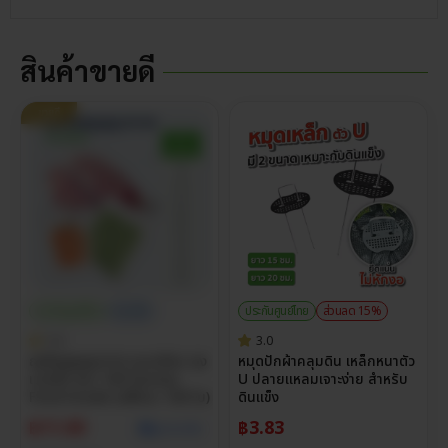
สินค้าขายดี
ขายดี
ประกันศูนย์ไทย
ราคาส่ง
ประกันศูนย์ไทย
ส่วนลด 15%
5.0
3.0
ถุงซีลสูญญากาศ แบบเรียบ ถุง
หมุดปักผ้าคลุมดิน เหล็กหนาตัว
แวคคั่ม หนา 160 ไมครอน
U ปลายแหลมเจาะง่าย สำหรับ
Food Grade (แพ็กละ 100 ใบ)
ดินแข็ง
฿
11.00
฿
3.83
ดูราคาส่ง