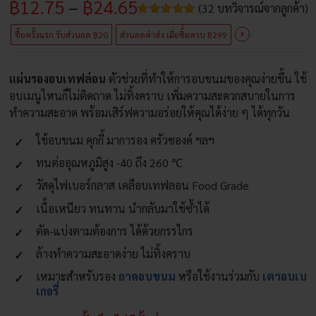
Price
฿
12.75
–
฿
24.65
฿15.00
(
32
บทวิจารณ์จากลูกค้า)
through
ให้
32
range:
฿29.00
ซื้อครั้งแรก รับส่วนลด ฿20
ส่วนลดค่าส่ง เมื่อซื้่อครบ ฿299
คะแนน
4.88
จาก 5
฿12.75
คะแนนเต็ม
บน
การให้
แผ่นรองอบเทฟล่อน
ตัวช่วยที่ทำให้การอบขนมของคุณง่ายขึ้น ใช้
through
คะแนน
ของลูกค้า
อบเมนูไหนก็ไม่ติดถาด ไม่ทิ้งคราบ เพิ่มความสะดวกสบายในการ
฿24.65
ทำความสะอาด พร้อมเสิร์ฟความอร่อยให้คุณได้ง่าย ๆ ได้ทุกวัน
ใช้อบขนม คุกกี้ มาการอง ครัวซองค์ ฯลฯ
ทนต่ออุณหภูมิสูง -40 ถึง 260 ℃
วัสดุไฟเบอร์กลาส เคลือบเทฟลอน Food Grade
เนื้อเหนียว ทนทาน นำกลับมาใช้ซ้ำได้
ตัด-แบ่งตามต้องการ ได้ด้วยกรรไกร
ล้างทำความสะอาดง่าย ไม่ทิ้งคราบ
เหมาะสำหรับรอง
ถาดอบขนม
หรือใช้งานร่วมกับ
เตาอบเบ
เกอรี่