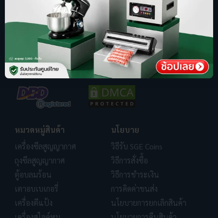
บริษัท สปริงกรีน อีโวลูชั่น จำกัด
ร้านออนไลน์ ที่รู้จักในชื่อ sgethai.com
ผู้นำเข้าและจัดจำหน่ายเครื่องซีลสูญญากาศ
เตาอบเบเกอรี่ ตู้อบลมร้อน เครื่องบดหมู
การันตีด้วยยอดขาย อันดับ 1
หมวดหมู่สินค้า
นโยบาย
เครื่องซีลสูญญากาศ
วิธีรับ SGE Coins
ถุงซีลสูญญากาศ
วิธีการสั่งซื้อ
ตู้อบลมร้อน
วิธีการชำระเงิน
เตาอบเบเกอรี่
การคิดค่าขนส่ง
เครื่องตีแป้ง
นโยบายการยกเลิกสินค้า
เครื่องสไลด์หมู
นโยบายการคืนสินค้า