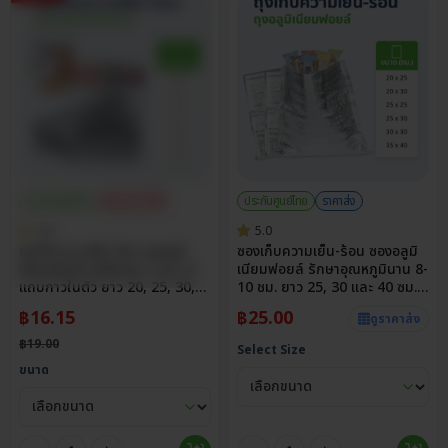
ประกันศูนย์ไทย
ส่วนลด 15%
ประกันศูนย์ไทย
ราคาส่ง
4.8
5.0
ถุงเก็บความเย็น-ร้อน ถุงอลูมิ
ซองเก็บความเย็น-ร้อน ซองอลูมิ
เนียมฟอยล์ บุโฟมหนา 3 มม. มี
เนียมฟอยล์ รักษาอุณหภูมินาน 8-
แถบกาวในตัว ยาว 20, 25, 30,
10 ชม. ยาว 25, 30 และ 40 ซม.
35 และ 40 ซม. กว้างสูงสุด 45
กว้างสูงสุด 35 ซม.
฿
16.15
฿
25.00
ดูราคาส่ง
ซม.
฿
19.00
Select Size
ขนาด