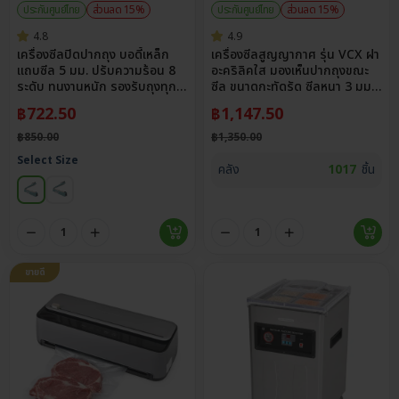
ประกันศูนย์ไทย
ส่วนลด 15%
ประกันศูนย์ไทย
ส่วนลด 15%
4.8
4.9
เครื่องซีลปิดปากถุง บอดี้เหล็ก
เครื่องซีลสูญญากาศ รุ่น VCX ฝา
แถบซีล 5 มม. ปรับความร้อน 8
อะคริลิคใส มองเห็นปากถุงขณะ
ระดับ ทนงานหนัก รองรับถุงทุก
ซีล ขนาดกะทัดรัด ซีลหนา 3 มม.
ชนิด
กว้าง 30 ซม.
฿
722.50
฿
1,147.50
฿
850.00
฿
1,350.00
Select Size
คลัง
1017
ชิ้น
ขายดี