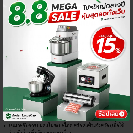
หรือทำอาหารทั่ว ๆ ไป
2. ถุงซิปล็อกเก็บความเย็น
ถุงซิปล็อคเก็บความเย็น
ผลิตจากพลาสติก Matt film, PET และ
PE เคลือบด้วยวัสดุพิเศษ VMPET (ฟิล์มพลาสติกโพลีเอสเตอร์
เคลือบด้วยอลูมิเนียม) คุณสมบัติสะท้อนรังสีความร้อน และรักษา
ความชื้นได้ดี ทนทาน ไม่ขาดง่าย มาตรฐาน Food Grade ปลอดภัย
ต่ออาหาร
เก็บอาหารได้นานกว่าทุกรุ่น
ดีไซน์ถุงสวย ช่วยเพิ่ม
มูลค่าสินค้า มี 2 ขนาด
ให้เลือก
เก็บความร้อน – ความเย็น นานสูงสุด
8 – 10 ชั่วโมง
เหมาะกับ
อาหารแช่แข็งและอาหารร้อนทุกประเภท
มี “
ซิปล็อก
” และ “
หูหิ้ว
” เหมาะแก่การพกพาไปตลาด ห้าง
สรรพสินค้า ออฟฟิศ ท่องเที่ยว เดินทางไกล ปิกนิก ฯลฯ
เหมาะกับการขนส่งในระยะไกล
หรือ ส่งข้ามจังหวัด
(
เมื่อใช้
ร่วมกับน้ำแข็งเทียมและเจลเย็น)