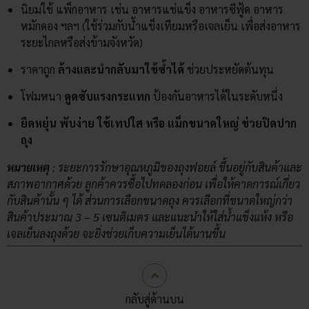
นิยมใช้ แพ็กอาหาร เช่น อาหารแช่แข็ง อาหารซีฟู้ด อาหาร
หมักดอง ฯลฯ (ใช้ร่วมกับน้ำแข็งเทียมหรือเจลเย็น เพื่อส่งอาหาร
ระยะไกลหรือส่งข้ามจังหวัด)
ราคาถูก
ล้างและนำกลับมาใช้ซ้ำได้
ช่วยประหยัดต้นทุน
โฟมหนา
ดูดซับแรงกระแทก
ป้องกันอาหารได้ในระดับหนึ่ง
ยืดหยุ่น พับง่าย
ใช้เทปใส หรือ แม็กขนาดใหญ่ ช่วยปิดปาก
ถุง
หมายเหตุ
: ระยะการรักษาอุณหภูมิของถุงฟอยล์ ขึ้นอยู่กับสินค้าและ
สภาพอากาศด้วย ลูกค้าควรซื้อไปทดลองก่อน เพื่อให้คาดการณ์เกี่ยว
กับสินค้านั้น ๆ ได้ ส่วนการเลือกขนาดถุง ควรเลือกที่ขนาดใหญ่กว่า
สินค้าประมาณ 3 – 5 เซนติเมตร และ
แนะนำให้ใส่น้ำแข็งแห้ง หรือ
เจลเย็นลงถุงด้วย จะยิ่งช่วยเก็บความเย็นได้นานขึ้น
กลับสู่ด้านบน