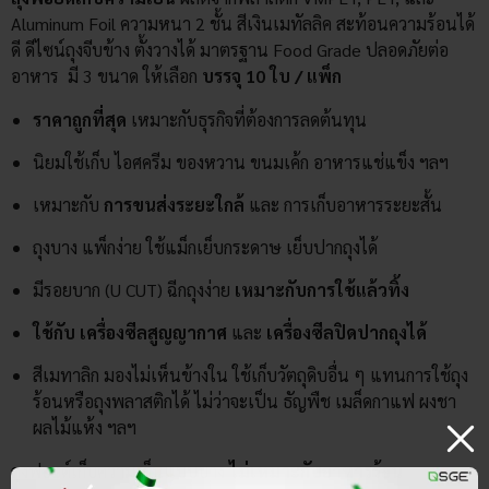
Aluminum Foil ความหนา 2 ชั้น สีเงินเมทัลลิค สะท้อนความร้อนได้
ดี ดีไซน์ถุงจีบข้าง ตั้งวางได้ มาตรฐาน Food Grade ปลอดภัยต่อ
อาหาร
มี 3 ขนาด
ให้เลือก
บรรจุ
10 ใบ / แพ็ก
ราคาถูกที่สุด
เหมาะกับธุรกิจที่ต้องการลดต้นทุน
นิยมใช้เก็บ ไอศครีม ของหวาน ขนมเค้ก อาหารแช่แข็ง ฯลฯ
เหมาะกับ
การขนส่งระยะใกล้
และ การเก็บอาหารระยะสั้น
ถุงบาง แพ็กง่าย ใช้แม็กเย็บกระดาษ เย็บปากถุงได้
มีรอยบาก (U CUT) ฉีกถุงง่าย
เหมาะกับการใช้แล้วทิ้ง
ใช้กับ เครื่องซีลสูญญากาศ
และ
เครื่องซีลปิดปากถุงได้
สีเมทาลิก มองไม่เห็นข้างใน ใช้เก็บวัตถุดิบอื่น ๆ แทนการใช้ถุง
ร้อนหรือถุงพลาสติกได้ ไม่ว่าจะเป็น ธัญพืช เมล็ดกาแฟ ผงชา
ผลไม้แห้ง ฯลฯ
ถุงฟอยด์เก็บความเย็นแบบบาง
ไม่เหมาะกับอาหารร้อน
ต้ม ทอด