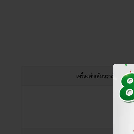
เครื่องทำเส้นบะหมี่/เส้นพาสต