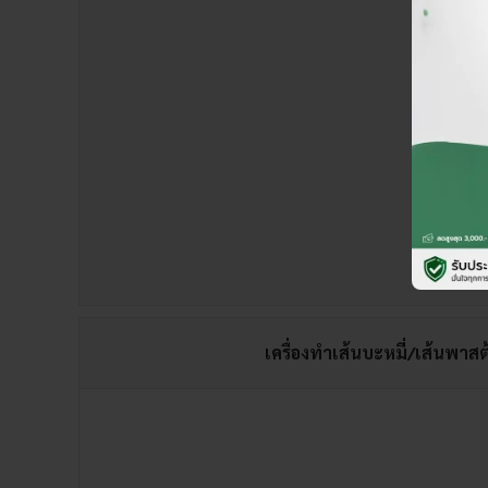
เครื่องทำเส้นบะหมี่/เส้นพาสต