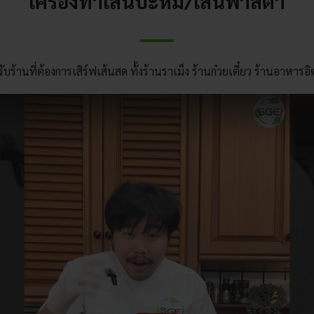
เครื่องทำเส้นบะหมี่/เส้นพาสต้า
ร้านที่ต้องการเสิร์ฟเส้นสด ทั้งร้านราเม็ง ร้านก๋วยเตี๋ยว ร้านอาหาร