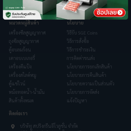
หมวดหมู่สินค้า
นโยบาย
เครื่องซีลสูญญากาศ
วิธีรับ SGE Coins
ถุงซีลสูญญากาศ
วิธีการสั่งซื้อ
ตู้อบลมร้อน
วิธีการชำระเงิน
เตาอบเบเกอรี่
การคิดค่าขนส่ง
เครื่องตีแป้ง
นโยบายการยกเลิกสินค้า
เครื่องสไลด์หมู
นโยบายการคืนสินค้า
ตู้แช่ไวน์
นโยบายความเป็นส่วนตัว
หม้อทอดน้ำ-น้ำมัน
นโยบายการจัดส่ง
สินค้าทั้งหมด
แจ้งปัญหา
ติดต่อเรา
บริษัท สปริงกรีนอีโวลูชั่น จำกัด