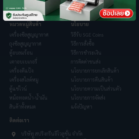
หมวดหมู่สินค้า
นโยบาย
เครื่องซีลสูญญากาศ
วิธีรับ SGE Coins
ถุงซีลสูญญากาศ
วิธีการสั่งซื้อ
ตู้อบลมร้อน
วิธีการชำระเงิน
เตาอบเบเกอรี่
การคิดค่าขนส่ง
เครื่องตีแป้ง
นโยบายการยกเลิกสินค้า
เครื่องสไลด์หมู
นโยบายการคืนสินค้า
ตู้แช่ไวน์
นโยบายความเป็นส่วนตัว
หม้อทอดน้ำ-น้ำมัน
นโยบายการจัดส่ง
สินค้าทั้งหมด
แจ้งปัญหา
ติดต่อเรา
บริษัท สปริงกรีนอีโวลูชั่น จำกัด