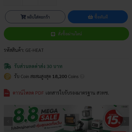
จำนวน
เครื่อง
อบ
หยิบใส่ตะกร้า
ซื้อทันที
ลม
ร้อน
สั่งซื้อผ่านไลน์
Heat
Pump
ชิ้น
รหัสสินค้า:
GE-HEAT
รับส่วนลดค่าส่ง 30 บาท
รับ Coin สะสมสูงสุด
18,200
Coins
ดาวน์โหลด PDF
เอกสารใบรับรองมาตรฐาน สวทช.