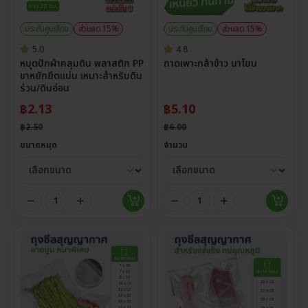
ประกันศูนย์ไทย
ส่วนลด 15%
ประกันศูนย์ไทย
ส่วนลด 15%
5.0
4.8
หมุดปักผ้าคลุมดิน พลาสติก PP
ถาดเพาะกล้าข้าว นาโยน
ขาหยักยึดแน่น เหมาะสำหรับดิน
ร่วน/ดินอ่อน
฿
2.13
฿
5.10
฿
2.50
฿
6.00
ขนาดหมุด
จำนวน