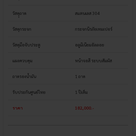
วัสดุุถาด
สแตนเลส 304
วัสดุกระจก
กระจกนิรภัยเทมเปอร์
วัสดุมือจับประตู
อลูมิเนียมอัลลอย
แผงควบคุม
หน้าจอสี ระบบสัมผัส
ถาดรองน้ำมัน
1 ถาด
รับประกันศูนย์ไทย
1 ปีเต็ม
ราคา
182,000.-