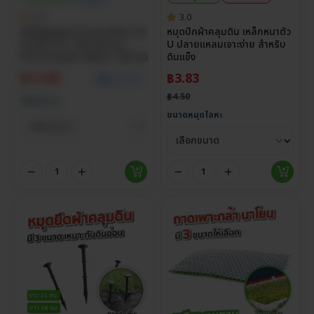
5.0
3.0
ถุงซีลสูญญากาศ แบบเรียบ ถุง
หมุดปักผ้าคลุมดิน เหล็กหนาตัว
แวคคั่ม หนา 160 ไมครอน
U ปลายแหลมเจาะง่าย สำหรับ
Food Grade (แพ็กละ 100 ใบ)
ดินแข็ง
฿
11.00
฿
3.83
ดูราคาส่ง
฿
4.50
เลือกขนาด
ขนาดหมุดโลหะ