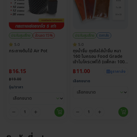
ประกันศูนย์ไทย
ส่วนลด 15%
ประกันศูนย์ไทย
ราคาส่ง
5.0
5.0
กระถางต้นไม้ Air Pot
ถุงน้ำจิ้ม ถุงซีลใส่น้ำจิ้ม หนา
160 ไมครอน Food Grade
เข้าไมโครเวฟได้ (แพ็กละ 100
ใบ)
฿
16.15
฿
11.00
ดูราคาส่ง
฿
19.00
เลือกขนาด
รุ่น/ราคา