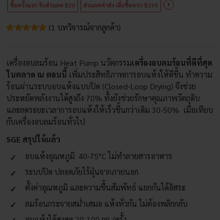
ซื้อครั้งแรก รับส่วนลด ฿20
ส่วนลดค่าส่ง เมื่อซื้่อครบ ฿299
(
1
บทวิจารณ์จากลูกค้า)
ให้
1
คะแนน
5.00
จาก 5
เครื่องอบลมร้อน Heat Pump นวัตกรรม
เครื่องอบลมร้อนที่ดีที่สุด
คะแนนเต็ม
บน
การให้
ในตลาด ณ ตอนนี้
เพิ่มประสิทธิภาพการอบแห้งให้ดีขึ้น ทำความ
คะแนนของ
ร้อนผ่านระบบอบแห้งแบบปิด (Closed-Loop Drying) จึงช่วย
ลูกค้า
ประหยัดพลังงานได้สูงถึง 70% ทั้งยังช่วยรักษาคุณภาพวัตถุดิบ
และลดระยะเวลาการอบแห้งให้เร็วขึ้นกว่าเดิม 30-50% เมื่อเทียบ
กับเครื่องอบลมร้อนทั่วไป
SGE สรุปให้แล้ว
อบแห้งอุณหภูมิ 40-75°C ไม่ทำลายสารอาหาร
ระบบปิด ปลอดภัยไร้ฝุ่นจากภายนอก
ตั้งค่าอุณหภูมิ และความชื้นสัมพัทธ์ แยกกันได้อิสระ
ลมร้อนกระจายสม่ำเสมอ แห้งทั่วกัน ไม่ต้องพลิกกลับ
อบแห้งได้สูงสุด 20-100 กก./ครั้ง