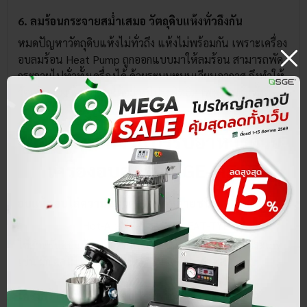
6. ลมร้อนกระจายสม่ำเสมอ วัตถุดิบแห้งทั่วถึงกัน
หมดปัญหาวัตถุดิบแห้งไม่ทั่วถึง แห้งไม่พร้อมกัน เพราะเครื่อง
อบลมร้อน Heat Pump ถูกออกแบบมาให้ลมร้อน สามารถพัด
กระจายไปทั่วทั้งเครื่องได้ ด้วยระบบหมุนเวียนอากาศ จึงทำให้
วัตถุดิบอบแห้งออกมาได้อย่างมีประสิทธิภาพพร้อมกันทั้งตู้
ตอบโจทย์การแปรรูปอาหารด้วย
เครื่องอบลมร้อน GE-HEAT
อบแห้ง อบไล่ความชื้นวัตถุดิบได้หลายชนิด
ใช้สำหรับอบแห้ง หรืออบไล่ความชื้นวัตถุดิบได้หลายประเภท
เช่น ผัก ผลไม้ เนื้อสัตว์ ชา ดอกไม้ เครื่องเทศ ฯลฯ
โครงสร้างสำเร็จรูป เสียบปลั๊กพร้อมใช้งาน