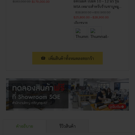
อัตโนมัติ ใบมีด 10 – 12 นิ้ว รุ่น
฿
182,000.00
฿
179,000.00
MSA เหมาะสำหรับร้านชาบูหมู
กระทะสไลด์ไวต่อเนื่อง
Price
฿
28,800.00
–
฿
31,900.00
range:
Price
฿
25,800.00
–
฿
28,900.00
฿28,800.00
range:
เลือกขนาด
through
฿25,800.00
฿31,900.00
through
฿28,900.00
เพิ่มสินค้าทั้งหมดลงตะกร้า
คำอธิบาย
รีวิวสินค้า