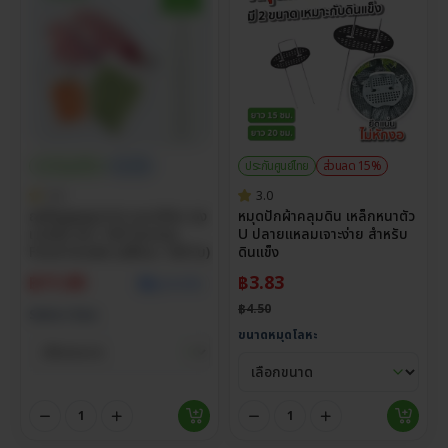
ประกันศูนย์ไทย
ราคาส่ง
ประกันศูนย์ไทย
ส่วนลด 15%
5.0
3.0
ถุงซีลสูญญากาศ แบบเรียบ ถุง
หมุดปักผ้าคลุมดิน เหล็กหนาตัว
แวคคั่ม หนา 160 ไมครอน
U ปลายแหลมเจาะง่าย สำหรับ
Food Grade (แพ็กละ 100 ใบ)
ดินแข็ง
฿
11.00
฿
3.83
ดูราคาส่ง
฿
4.50
Select Size
ขนาดหมุดโลหะ