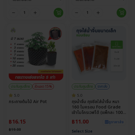
ประกันศูนย์ไทย
ส่วนลด 15%
ประกันศูนย์ไทย
ราคาส่ง
5.0
5.0
กระถางต้นไม้ Air Pot
ถุงน้ำจิ้ม ถุงซีลใส่น้ำจิ้ม หนา
160 ไมครอน Food Grade
เข้าไมโครเวฟได้ (แพ็กละ 100
ใบ)
฿
16.15
฿
11.00
ดูราคาส่ง
฿
19.00
Select Size