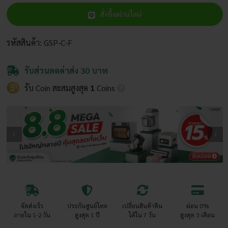
ทาง
สั่งซื้อผ่านไลน์
4
ทาง
สำหรับ
รหัสสินค้า:
GSP-C-F
ไม้
ค้ำ
รับส่วนลดค่าส่ง 30 บาท
ต้นไม้
รับ Coin สะสมสูงสุด
1
Coins
ขนาด
Ø11,
Ø16
มม.
ชิ้น
จัดส่งเร็ว
ประกันศูนย์ไทย
เปลี่ยนสินค้าคืน
ผ่อน 0%
ภายใน 1-2 วัน
สูงสุด 1 ปี
ได้ใน 7 วัน
สูงสุด 3 เดือน