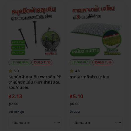
ประกันศูนย์ไทย
ส่วนลด 15%
ประกันศูนย์ไทย
ส่วนลด 15%
5.0
4.8
หมุดปักผ้าคลุมดิน พลาสติก PP
ถาดเพาะกล้าข้าว นาโยน
ขาหยักยึดแน่น เหมาะสำหรับดิน
ร่วน/ดินอ่อน
฿
2.13
฿
5.10
฿
2.50
฿
6.00
ขนาดหมุด
จำนวน