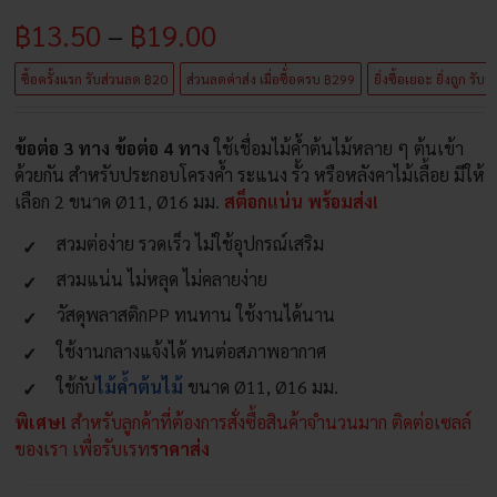
Price
฿
13.50
–
฿
19.00
range:
ซื้อครั้งแรก รับส่วนลด ฿20
ส่วนลดค่าส่ง เมื่อซื้่อครบ ฿299
ยิ่งซื้อเยอะ ยิ่งถูก รับ
฿13.50
ข้อต่อ 3 ทาง ข้อต่อ 4 ทาง
ใช้เชื่อมไม้ค้ำต้นไม้หลาย ๆ ต้นเข้า
through
ด้วยกัน สำหรับประกอบโครงค้ำ ระแนง รั้ว หรือหลังคาไม้เลื้อย มีให้
฿19.00
เลือก 2 ขนาด Ø11, Ø16 มม.
สต็อกแน่น พร้อมส่ง!
สวมต่อง่าย รวดเร็ว ไม่ใช้อุปกรณ์เสริม
สวมแน่น ไม่หลุด ไม่คลายง่าย
วัสดุพลาสติกPP ทนทาน ใช้งานได้นาน
ใช้งานกลางแจ้งได้ ทนต่อสภาพอากาศ
ใช้กับ
ไม้ค้ำต้นไม้
ขนาด Ø11, Ø16 มม.
พิเศษ!
สำหรับลูกค้าที่ต้องการสั่งซื้อสินค้าจำนวนมาก ติดต่อเซลล์
ของเรา เพื่อรับเรท
ราคาส่ง