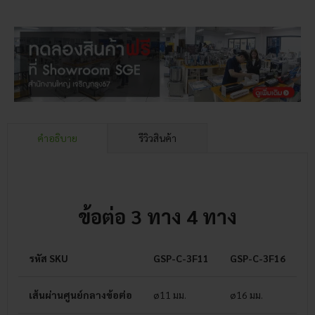
คำอธิบาย
รีวิวสินค้า
ข้อต่อ 3 ทาง 4 ทาง
รหัส SKU
GSP-C-3F11
GSP-C-3F16
G
เส้นผ่านศูนย์กลางข้อต่อ
ø11 มม.
ø16 มม.
ø